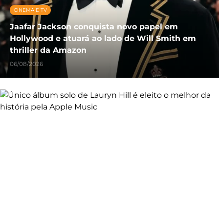
CINEMA E TV
Jaafar Jackson conquista novo papel em
Hollywood e atuará ao lado de Will Smith em
thriller da Amazon
06/08/2026