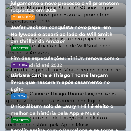
julgamento e novo processo civil prometem
respostas em 2026
CINEMA E TV
05/08/2026
Jaafar Jackson conquista novo papel em
Hollywood e atuará ao lado de Will Smith
em thriller da Amazon
ESPORTES
06/08/2026
Fim das especulações: Vini Jr. renova com o
Real Madrid até 2032
CULTURA
06/08/2026
Bárbara Carine e Thiago Thomé lançam
livros que nasceram após casamento no
Egito
MÚSICA
10/07/2026
Único álbum solo de Lauryn Hill é eleito o
melhor da história pela Apple Music
ESPORTES
06/08/2026
Kerolin assina com o Barcelona e se torna a