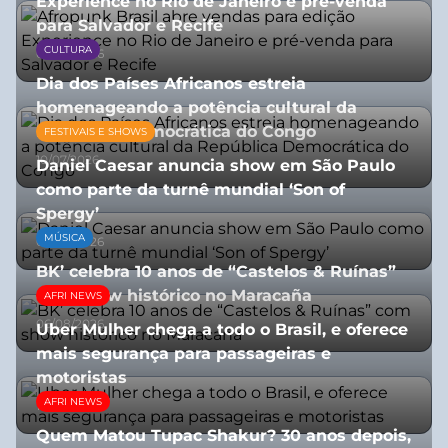
Experience no Rio de Janeiro e pré-venda
para Salvador e Recife
CULTURA
03/08/2026
Dia dos Países Africanos estreia
homenageando a potência cultural da
República Democrática do Congo
FESTIVAIS E SHOWS
10/07/2026
Daniel Caesar anuncia show em São Paulo
como parte da turnê mundial ‘Son of
Spergy’
MÚSICA
05/08/2026
BK’ celebra 10 anos de “Castelos & Ruínas”
com show histórico no Maracaña
AFRI NEWS
06/08/2026
Uber Mulher chega a todo o Brasil, e oferece
mais segurança para passageiras e
motoristas
AFRI NEWS
10/07/2026
Quem Matou Tupac Shakur? 30 anos depois,