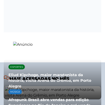
ESPORTES
Eliud Kipchoge, maior maratonista da
MAIS ACESSADAS NO MÊS
história, visita Arena do Grêmio, em Porto
Alegre
MÚSICA
10/07/2026
Afropunk Brasil abre vendas para edição