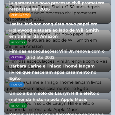
julgamento e novo processo civil prometem
respostas em 2026
CINEMA E TV
05/08/2026
Jaafar Jackson conquista novo papel em
Hollywood e atuará ao lado de Will Smith
em thriller da Amazon
ESPORTES
06/08/2026
Fim das especulações: Vini Jr. renova com o
Real Madrid até 2032
CULTURA
06/08/2026
Bárbara Carine e Thiago Thomé lançam
livros que nasceram após casamento no
Egito
MÚSICA
10/07/2026
Único álbum solo de Lauryn Hill é eleito o
melhor da história pela Apple Music
ESPORTES
06/08/2026
Kerolin assina com o Barcelona e se torna a