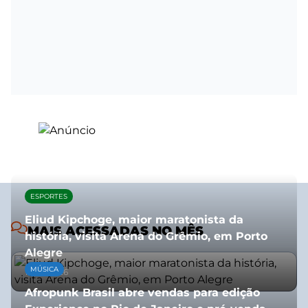
ESPORTES
Eliud Kipchoge, maior maratonista da
MAIS ACESSADAS NO MÊS
história, visita Arena do Grêmio, em Porto
Alegre
MÚSICA
10/07/2026
Afropunk Brasil abre vendas para edição