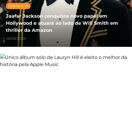
CINEMA E TV
Jaafar Jackson conquista novo papel em
Hollywood e atuará ao lado de Will Smith em
thriller da Amazon
06/08/2026