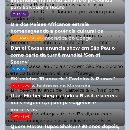
Experience no Rio de Janeiro e pré-venda
para Salvador e Recife
CULTURA
03/08/2026
Dia dos Países Africanos estreia
homenageando a potência cultural da
República Democrática do Congo
FESTIVAIS E SHOWS
10/07/2026
Daniel Caesar anuncia show em São Paulo
como parte da turnê mundial ‘Son of
Spergy’
MÚSICA
05/08/2026
BK’ celebra 10 anos de “Castelos & Ruínas”
com show histórico no Maracaña
AFRI NEWS
06/08/2026
Uber Mulher chega a todo o Brasil, e oferece
mais segurança para passageiras e
motoristas
AFRI NEWS
10/07/2026
Quem Matou Tupac Shakur? 30 anos depois,