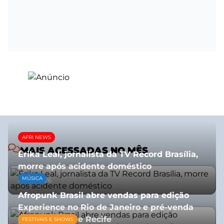
AFRI NEWS
MAIS ACESSADAS NO MÊS
Érika Leal, jornalista da TV Record Brasília,
morre após acidente doméstico
MÚSICA
08/07/2026
Afropunk Brasil abre vendas para edição
Experience no Rio de Janeiro e pré-venda
para Salvador e Recife
FESTIVAIS E SHOWS