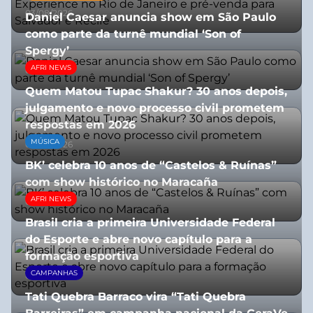
03/08/2026
Daniel Caesar anuncia show em São Paulo
como parte da turnê mundial ‘Son of
Spergy’
AFRI NEWS
05/08/2026
Quem Matou Tupac Shakur? 30 anos depois,
julgamento e novo processo civil prometem
respostas em 2026
MÚSICA
05/08/2026
BK’ celebra 10 anos de “Castelos & Ruínas”
com show histórico no Maracaña
AFRI NEWS
06/08/2026
Brasil cria a primeira Universidade Federal
do Esporte e abre novo capítulo para a
formação esportiva
CAMPANHAS
08/07/2026
Tati Quebra Barraco vira “Tati Quebra