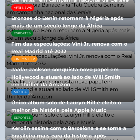
Barreiras” em campanha nacional da CeraVe
AFRI NEWS
08/07/2026
Bronzes do Benin retornam à Nigéria após
mais de um século longe da África
ESPORTES
08/07/2026
Fim das especulações: Vini Jr. renova com o
Real Madrid até 2032
CINEMA E TV
06/08/2026
Jaafar Jackson conquista novo papel em
Hollywood e atuará ao lado de Will Smith
em thriller da Amazon
MÚSICA
06/08/2026
Único álbum solo de Lauryn Hill é eleito o
melhor da história pela Apple Music
ESPORTES
06/08/2026
Kerolin assina com o Barcelona e se torna a
brasileira mais cara da história após