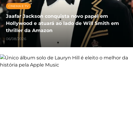
CINEMA E TV
Jaafar Jackson conquista novo papel em
Hollywood e atuará ao lado de Will Smith em
thriller da Amazon
06/08/2026