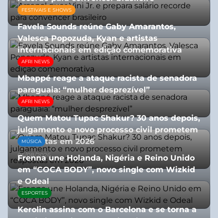
FESTIVAIS E SHOWS
27/07/2026
Favela Sounds reúne Gaby Amarantos,
Valesca Popozuda, Kyan e artistas
internacionais em edição comemorativa
AFRI NEWS
31/07/2026
Mbappé reage a ataque racista de senadora
paraguaia: “mulher desprezível”
AFRI NEWS
07/07/2026
Quem Matou Tupac Shakur? 30 anos depois,
julgamento e novo processo civil prometem
respostas em 2026
MÚSICA
05/08/2026
Frenna une Holanda, Nigéria e Reino Unido
em “COCA BODY”, novo single com Wizkid
e Odeal
ESPORTES
07/07/2026
Kerolin assina com o Barcelona e se torna a