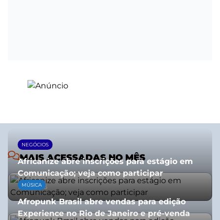
NEGÓCIOS
MAIS ACESSADAS NO MÊS
Africanize abre inscrições para estágio em
Comunicação; veja como participar
MÚSICA
13/01/2026
Afropunk Brasil abre vendas para edição
Experience no Rio de Janeiro e pré-venda