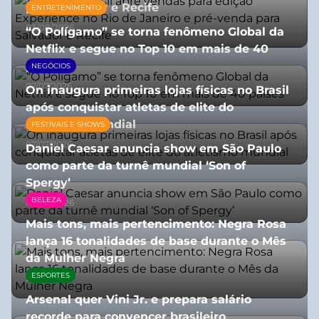
para Salvador e Recife
ENTRETENIMENTO
03/08/2026
“O Polígamo” se torna fenômeno Global da
Netflix e segue no Top 10 em mais de 40
países
NEGÓCIOS
07/07/2026
On inaugura primeiras lojas físicas no Brasil
após conquistar atletas de elite do
atletismo mundial
FESTIVAIS E SHOWS
07/07/2026
Daniel Caesar anuncia show em São Paulo
como parte da turnê mundial ‘Son of
Spergy’
BELEZA
05/08/2026
Mais tons, mais pertencimento: Negra Rosa
lança 16 tonalidades de base durante o Mês
da Mulher Negra
ESPORTES
28/07/2026
Arsenal quer Vini Jr. e prepara salário
recorde para convencer brasileiro