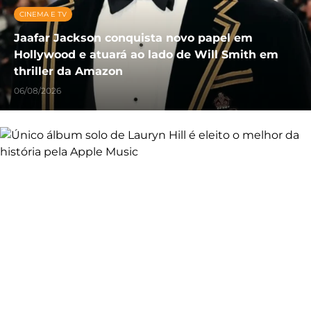
CINEMA E TV
Jaafar Jackson conquista novo papel em
Hollywood e atuará ao lado de Will Smith em
thriller da Amazon
06/08/2026