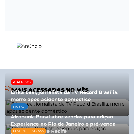
AFRI NEWS
MAIS ACESSADAS NO MÊS
Érika Leal, jornalista da TV Record Brasília,
morre após acidente doméstico
MÚSICA
08/07/2026
Afropunk Brasil abre vendas para edição
Experience no Rio de Janeiro e pré-venda
para Salvador e Recife
FESTIVAIS E SHOWS