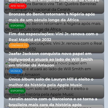
Barreiras” em campanha nacional da CeraVe
AFRI NEWS
08/07/2026
Bronzes do Benin retornam à Nigéria após
mais de um século longe da África
ESPORTES
08/07/2026
Fim das especulações: Vini Jr. renova com o
Real Madrid até 2032
CINEMA E TV
06/08/2026
Jaafar Jackson conquista novo papel em
Hollywood e atuará ao lado de Will Smith
em thriller da Amazon
MÚSICA
06/08/2026
Único álbum solo de Lauryn Hill é eleito o
melhor da história pela Apple Music
ESPORTES
06/08/2026
Kerolin assina com o Barcelona e se torna a
brasileira mais cara da história após