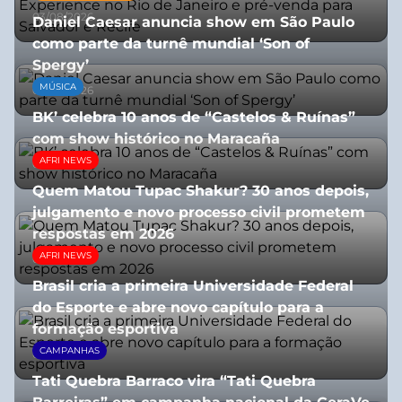
03/08/2026
Daniel Caesar anuncia show em São Paulo
como parte da turnê mundial ‘Son of
Spergy’
MÚSICA
05/08/2026
BK’ celebra 10 anos de “Castelos & Ruínas”
com show histórico no Maracaña
AFRI NEWS
06/08/2026
Quem Matou Tupac Shakur? 30 anos depois,
julgamento e novo processo civil prometem
respostas em 2026
AFRI NEWS
05/08/2026
Brasil cria a primeira Universidade Federal
do Esporte e abre novo capítulo para a
formação esportiva
CAMPANHAS
08/07/2026
Tati Quebra Barraco vira “Tati Quebra