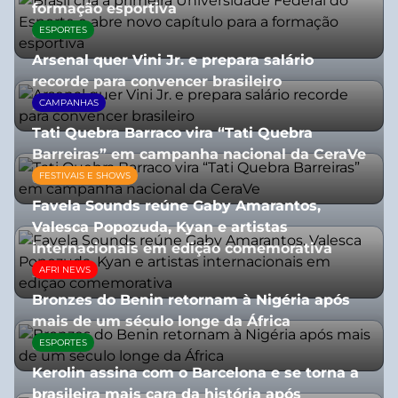
formação esportiva
ESPORTES
08/07/2026
Arsenal quer Vini Jr. e prepara salário
recorde para convencer brasileiro
CAMPANHAS
27/07/2026
Tati Quebra Barraco vira “Tati Quebra
Barreiras” em campanha nacional da CeraVe
FESTIVAIS E SHOWS
08/07/2026
Favela Sounds reúne Gaby Amarantos,
Valesca Popozuda, Kyan e artistas
internacionais em edição comemorativa
AFRI NEWS
31/07/2026
Bronzes do Benin retornam à Nigéria após
mais de um século longe da África
ESPORTES
08/07/2026
Kerolin assina com o Barcelona e se torna a
brasileira mais cara da história após