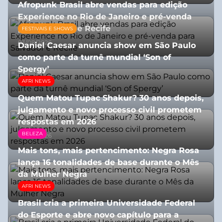
Afropunk Brasil abre vendas para edição
Experience no Rio de Janeiro e pré-venda
para Salvador e Recife
FESTIVAIS E SHOWS
03/08/2026
Daniel Caesar anuncia show em São Paulo
como parte da turnê mundial ‘Son of
Spergy’
AFRI NEWS
05/08/2026
Quem Matou Tupac Shakur? 30 anos depois,
julgamento e novo processo civil prometem
respostas em 2026
BELEZA
05/08/2026
Mais tons, mais pertencimento: Negra Rosa
lança 16 tonalidades de base durante o Mês
da Mulher Negra
AFRI NEWS
28/07/2026
Brasil cria a primeira Universidade Federal
do Esporte e abre novo capítulo para a