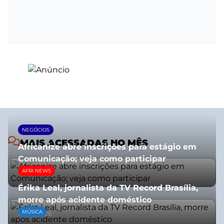
NEGÓCIOS
MAIS ACESSADAS NO MÊS
Africanize abre inscrições para estágio em
Comunicação; veja como participar
AFRI NEWS
13/01/2026
Érika Leal, jornalista da TV Record Brasília,
morre após acidente doméstico
MÚSICA
08/07/2026