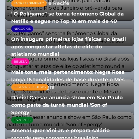
para Salvador e Recife
ENTRETENIMENTO
03/08/2026
“O Polígamo” se torna fenômeno Global da
Netflix e segue no Top 10 em mais de 40
países
NEGÓCIOS
07/07/2026
On inaugura primeiras lojas físicas no Brasil
após conquistar atletas de elite do
atletismo mundial
BELEZA
07/07/2026
Mais tons, mais pertencimento: Negra Rosa
lança 16 tonalidades de base durante o Mês
da Mulher Negra
FESTIVAIS E SHOWS
28/07/2026
Daniel Caesar anuncia show em São Paulo
como parte da turnê mundial ‘Son of
Spergy’
ESPORTES
05/08/2026
Arsenal quer Vini Jr. e prepara salário
recorde para convencer brasileiro