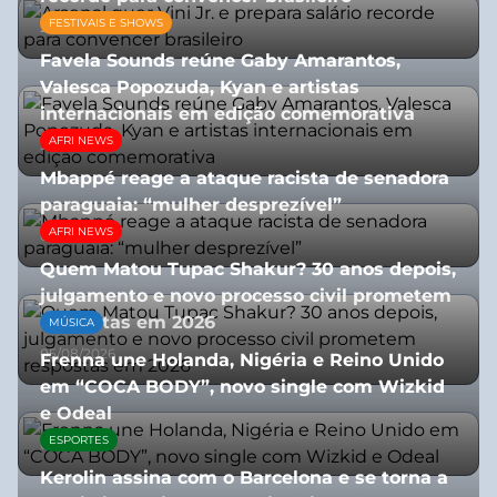
FESTIVAIS E SHOWS
27/07/2026
Favela Sounds reúne Gaby Amarantos,
Valesca Popozuda, Kyan e artistas
internacionais em edição comemorativa
AFRI NEWS
31/07/2026
Mbappé reage a ataque racista de senadora
paraguaia: “mulher desprezível”
AFRI NEWS
07/07/2026
Quem Matou Tupac Shakur? 30 anos depois,
julgamento e novo processo civil prometem
respostas em 2026
MÚSICA
05/08/2026
Frenna une Holanda, Nigéria e Reino Unido
em “COCA BODY”, novo single com Wizkid
e Odeal
ESPORTES
07/07/2026
Kerolin assina com o Barcelona e se torna a