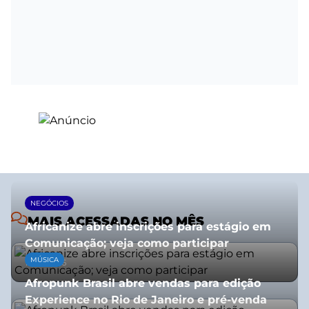
NEGÓCIOS
MAIS ACESSADAS NO MÊS
Africanize abre inscrições para estágio em
Comunicação; veja como participar
MÚSICA
13/01/2026
Afropunk Brasil abre vendas para edição
Experience no Rio de Janeiro e pré-venda