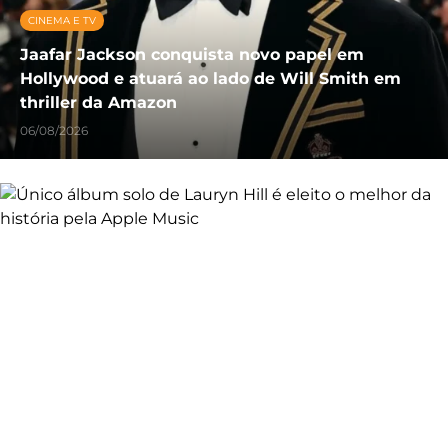
CINEMA E TV
Jaafar Jackson conquista novo papel em
Hollywood e atuará ao lado de Will Smith em
thriller da Amazon
06/08/2026