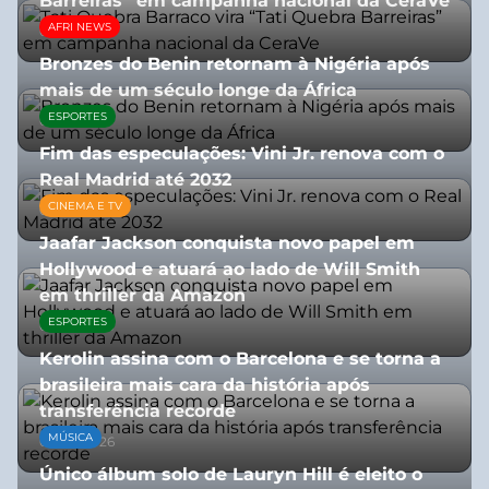
Barreiras” em campanha nacional da CeraVe
AFRI NEWS
08/07/2026
Bronzes do Benin retornam à Nigéria após
mais de um século longe da África
ESPORTES
08/07/2026
Fim das especulações: Vini Jr. renova com o
Real Madrid até 2032
CINEMA E TV
06/08/2026
Jaafar Jackson conquista novo papel em
Hollywood e atuará ao lado de Will Smith
em thriller da Amazon
ESPORTES
06/08/2026
Kerolin assina com o Barcelona e se torna a
brasileira mais cara da história após
transferência recorde
MÚSICA
04/08/2026
Único álbum solo de Lauryn Hill é eleito o