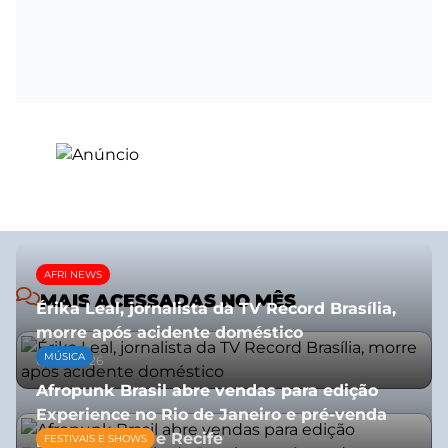
AFRI NEWS
MAIS ACESSADAS NO MÊS
Érika Leal, jornalista da TV Record Brasília,
morre após acidente doméstico
MÚSICA
08/07/2026
Afropunk Brasil abre vendas para edição
Experience no Rio de Janeiro e pré-venda
para Salvador e Recife
FESTIVAIS E SHOWS