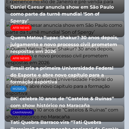
03/08/2026
Daniel Caesar anuncia show em São Paulo
como parte da turnê mundial ‘Son of
Spergy’
AFRI NEWS
05/08/2026
Quem Matou Tupac Shakur? 30 anos depois,
julgamento e novo processo civil prometem
respostas em 2026
AFRI NEWS
05/08/2026
Brasil cria a primeira Universidade Federal
do Esporte e abre novo capítulo para a
formação esportiva
MÚSICA
08/07/2026
BK’ celebra 10 anos de “Castelos & Ruínas”
com show histórico no Maracaña
CAMPANHAS
06/08/2026
Tati Quebra Barraco vira “Tati Quebra