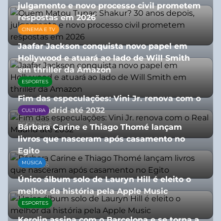
julgamento e novo processo civil prometem
respostas em 2026
CINEMA E TV
05/08/2026
Jaafar Jackson conquista novo papel em
Hollywood e atuará ao lado de Will Smith
em thriller da Amazon
ESPORTES
06/08/2026
Fim das especulações: Vini Jr. renova com o
Real Madrid até 2032
CULTURA
06/08/2026
Bárbara Carine e Thiago Thomé lançam
livros que nasceram após casamento no
Egito
MÚSICA
10/07/2026
Único álbum solo de Lauryn Hill é eleito o
melhor da história pela Apple Music
ESPORTES
06/08/2026
Kerolin assina com o Barcelona e se torna a