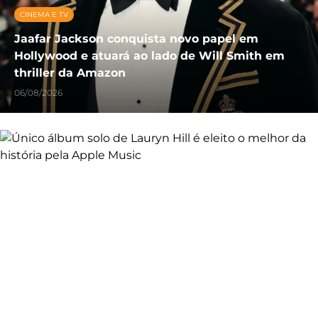
CINEMA E TV
Jaafar Jackson conquista novo papel em
Hollywood e atuará ao lado de Will Smith em
thriller da Amazon
06/08/2026