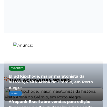
ESPORTES
Eliud Kipchoge, maior maratonista da
MAIS ACESSADAS NO MÊS
história, visita Arena do Grêmio, em Porto
Alegre
MÚSICA
10/07/2026
Afropunk Brasil abre vendas para edição