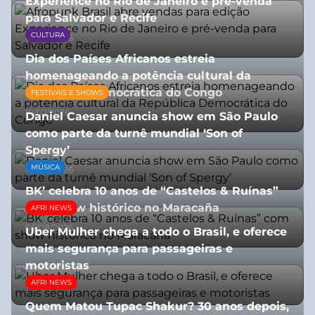
Experience no Rio de Janeiro e pré-venda
para Salvador e Recife
CULTURA
03/08/2026
Dia dos Países Africanos estreia
homenageando a potência cultural da
República Democrática do Congo
FESTIVAIS E SHOWS
10/07/2026
Daniel Caesar anuncia show em São Paulo
como parte da turnê mundial ‘Son of
Spergy’
MÚSICA
05/08/2026
BK’ celebra 10 anos de “Castelos & Ruínas”
com show histórico no Maracaña
AFRI NEWS
06/08/2026
Uber Mulher chega a todo o Brasil, e oferece
mais segurança para passageiras e
motoristas
AFRI NEWS
10/07/2026
Quem Matou Tupac Shakur? 30 anos depois,