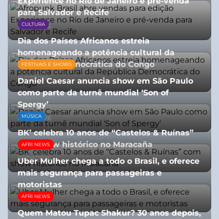
Experience no Rio de Janeiro e pré-venda
para Salvador e Recife
CULTURA
03/08/2026
Dia dos Países Africanos estreia
homenageando a potência cultural da
República Democrática do Congo
FESTIVAIS E SHOWS
10/07/2026
Daniel Caesar anuncia show em São Paulo
como parte da turnê mundial ‘Son of
Spergy’
MÚSICA
05/08/2026
BK’ celebra 10 anos de “Castelos & Ruínas”
com show histórico no Maracaña
AFRI NEWS
06/08/2026
Uber Mulher chega a todo o Brasil, e oferece
mais segurança para passageiras e
motoristas
AFRI NEWS
10/07/2026
Quem Matou Tupac Shakur? 30 anos depois,