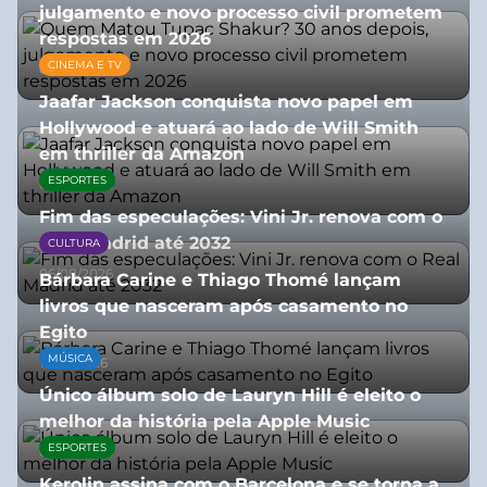
julgamento e novo processo civil prometem
respostas em 2026
CINEMA E TV
05/08/2026
Jaafar Jackson conquista novo papel em
Hollywood e atuará ao lado de Will Smith
em thriller da Amazon
ESPORTES
06/08/2026
Fim das especulações: Vini Jr. renova com o
Real Madrid até 2032
CULTURA
06/08/2026
Bárbara Carine e Thiago Thomé lançam
livros que nasceram após casamento no
Egito
MÚSICA
10/07/2026
Único álbum solo de Lauryn Hill é eleito o
melhor da história pela Apple Music
ESPORTES
06/08/2026
Kerolin assina com o Barcelona e se torna a