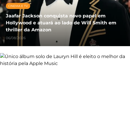
CINEMA E TV
Jaafar Jackson conquista novo papel em
Hollywood e atuará ao lado de Will Smith em
thriller da Amazon
06/08/2026