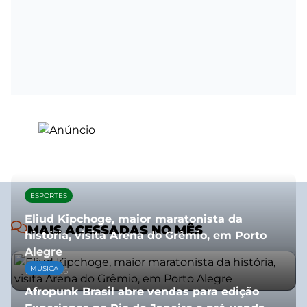
ESPORTES
Eliud Kipchoge, maior maratonista da
MAIS ACESSADAS NO MÊS
história, visita Arena do Grêmio, em Porto
Alegre
MÚSICA
10/07/2026
Afropunk Brasil abre vendas para edição