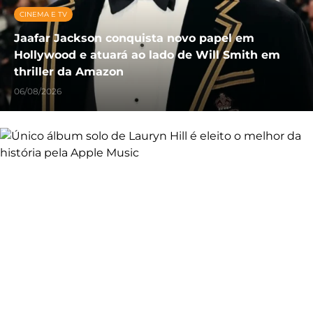
CINEMA E TV
Jaafar Jackson conquista novo papel em
Hollywood e atuará ao lado de Will Smith em
thriller da Amazon
06/08/2026