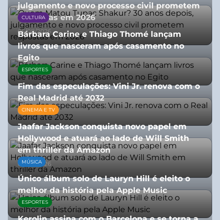
julgamento e novo processo civil prometem
respostas em 2026
CULTURA
05/08/2026
Bárbara Carine e Thiago Thomé lançam
livros que nasceram após casamento no
Egito
ESPORTES
10/07/2026
Fim das especulações: Vini Jr. renova com o
Real Madrid até 2032
CINEMA E TV
06/08/2026
Jaafar Jackson conquista novo papel em
Hollywood e atuará ao lado de Will Smith
em thriller da Amazon
MÚSICA
06/08/2026
Único álbum solo de Lauryn Hill é eleito o
melhor da história pela Apple Music
ESPORTES
06/08/2026
Kerolin assina com o Barcelona e se torna a