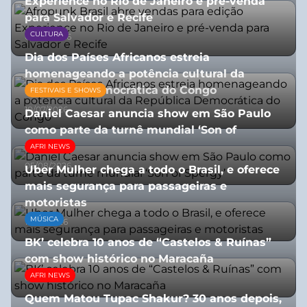
Experience no Rio de Janeiro e pré-venda
para Salvador e Recife
CULTURA
03/08/2026
Dia dos Países Africanos estreia
homenageando a potência cultural da
República Democrática do Congo
FESTIVAIS E SHOWS
10/07/2026
Daniel Caesar anuncia show em São Paulo
como parte da turnê mundial ‘Son of
Spergy’
AFRI NEWS
05/08/2026
Uber Mulher chega a todo o Brasil, e oferece
mais segurança para passageiras e
motoristas
MÚSICA
10/07/2026
BK’ celebra 10 anos de “Castelos & Ruínas”
com show histórico no Maracaña
AFRI NEWS
06/08/2026
Quem Matou Tupac Shakur? 30 anos depois,