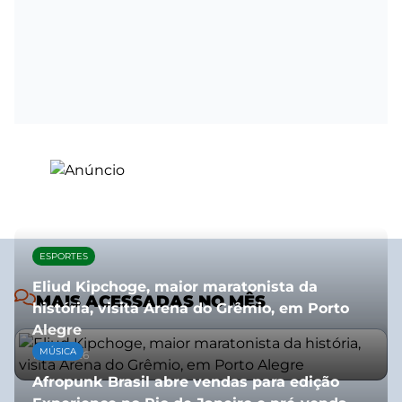
ESPORTES
Eliud Kipchoge, maior maratonista da
MAIS ACESSADAS NO MÊS
história, visita Arena do Grêmio, em Porto
Alegre
MÚSICA
10/07/2026
Afropunk Brasil abre vendas para edição