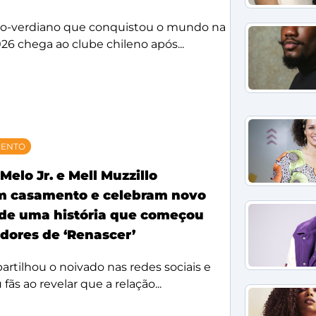
bo-verdiano que conquistou o mundo na
26 chega ao clube chileno após...
MENTO
Melo Jr. e Mell Muzzillo
m casamento e celebram novo
 de uma história que começou
idores de ‘Renascer’
rtilhou o noivado nas redes sociais e
ãs ao revelar que a relação...