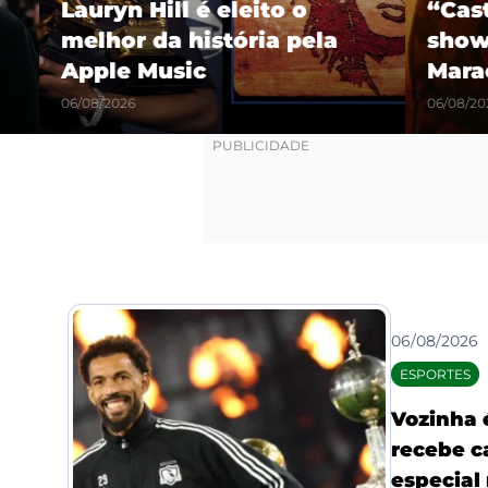
Lauryn Hill é eleito o
“Castel
melhor da história pela
show hi
Apple Music
Maracañ
06/08/2026
06/08/2026
06/08/2026
ESPORTES
Vozinha 
recebe c
especial 