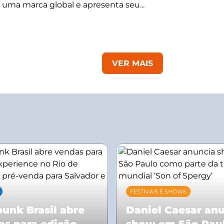
 uma marca global e apresenta seu...
VER MAIS
FESTIVAIS E SHOWS
unk Brasil abre
Daniel Caesar an
as para edição
show em São Pau