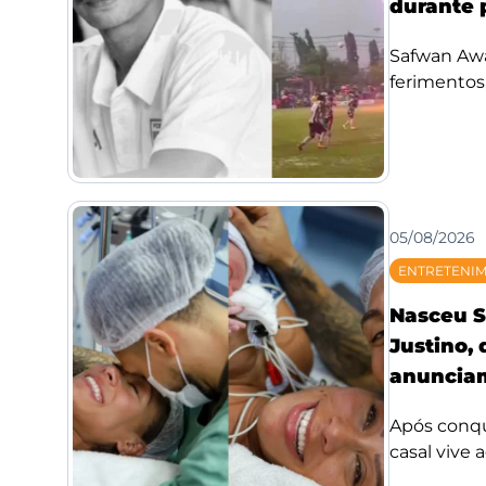
durante 
Safwan Awae
ferimentos;
05/08/2026
ENTRETENI
Nasceu S
Justino,
anunciam
Após conqui
casal vive 