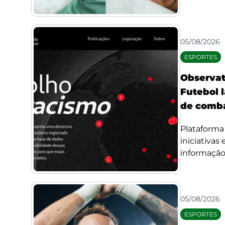
05/08/2026
ESPORTES
Observat
Futebol l
de comba
Plataforma 
iniciativas
informação 
05/08/2026
ESPORTES