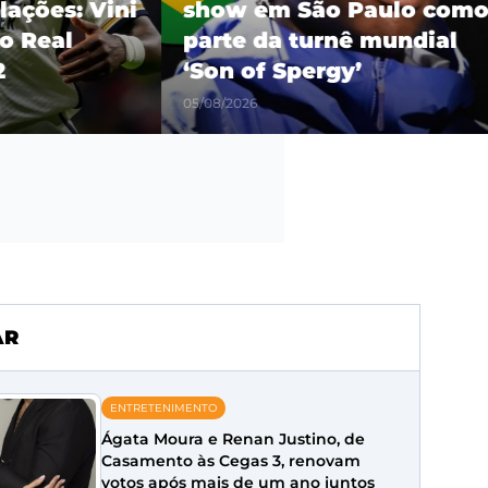
es: Vini
show em São Paulo como
eal
parte da turnê mundial
‘Son of Spergy’
05/08/2026
AR
ENTRETENIMENTO
Ágata Moura e Renan Justino, de
Casamento às Cegas 3, renovam
votos após mais de um ano juntos