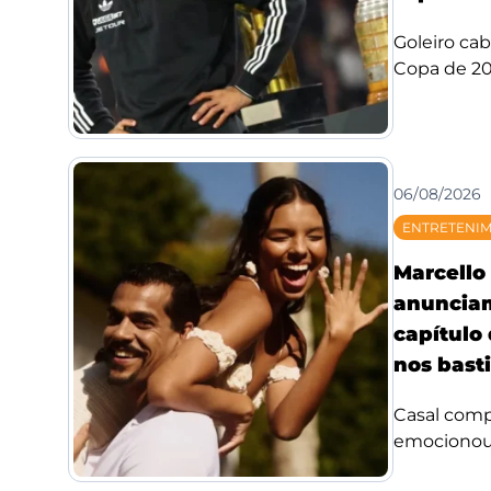
Goleiro ca
Copa de 20
06/08/2026
ENTRETENI
Marcello 
anuncia
capítulo
nos bast
Casal compa
emocionou f