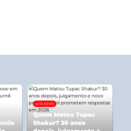
AFRI NEWS
Quem Matou Tupac
uncia
Shakur? 30 anos
lo
depois, julgamento e