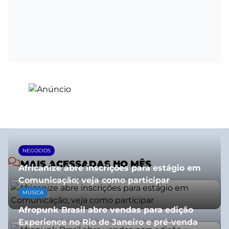
NEGÓCIOS
MAIS ACESSADAS NO MÊS
Africanize abre inscrições para estágio em
Comunicação; veja como participar
MÚSICA
13/01/2026
Afropunk Brasil abre vendas para edição
Experience no Rio de Janeiro e pré-venda