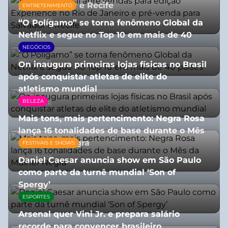
para Salvador e Recife
ENTRETENIMENTO
03/08/2026
“O Polígamo” se torna fenômeno Global da
Netflix e segue no Top 10 em mais de 40
países
NEGÓCIOS
07/07/2026
On inaugura primeiras lojas físicas no Brasil
após conquistar atletas de elite do
atletismo mundial
BELEZA
07/07/2026
Mais tons, mais pertencimento: Negra Rosa
lança 16 tonalidades de base durante o Mês
da Mulher Negra
FESTIVAIS E SHOWS
28/07/2026
Daniel Caesar anuncia show em São Paulo
como parte da turnê mundial ‘Son of
Spergy’
ESPORTES
05/08/2026
Arsenal quer Vini Jr. e prepara salário
recorde para convencer brasileiro