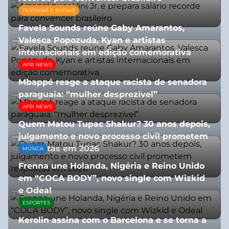
FESTIVAIS E SHOWS
27/07/2026
Favela Sounds reúne Gaby Amarantos,
Valesca Popozuda, Kyan e artistas
internacionais em edição comemorativa
AFRI NEWS
31/07/2026
Mbappé reage a ataque racista de senadora
paraguaia: “mulher desprezível”
AFRI NEWS
07/07/2026
Quem Matou Tupac Shakur? 30 anos depois,
julgamento e novo processo civil prometem
respostas em 2026
MÚSICA
05/08/2026
Frenna une Holanda, Nigéria e Reino Unido
em “COCA BODY”, novo single com Wizkid
e Odeal
ESPORTES
07/07/2026
Kerolin assina com o Barcelona e se torna a