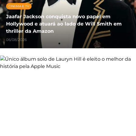
CINEMA E TV
Jaafar Jackson conquista novo papel em
Hollywood e atuará ao lado de Will Smith em
thriller da Amazon
06/08/2026