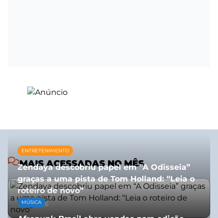
ENTRETENIMENTO
MAIS ACESSADAS NO MÊS
Zendaya descobriu papel em “A Odisseia”
graças a uma pista de Tom Holland: “Leia o
roteiro de novo”
MÚSICA
10/07/2026