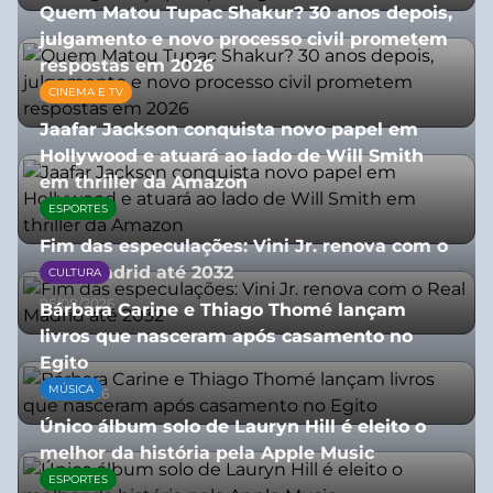
Quem Matou Tupac Shakur? 30 anos depois,
julgamento e novo processo civil prometem
respostas em 2026
CINEMA E TV
05/08/2026
Jaafar Jackson conquista novo papel em
Hollywood e atuará ao lado de Will Smith
em thriller da Amazon
ESPORTES
06/08/2026
Fim das especulações: Vini Jr. renova com o
Real Madrid até 2032
CULTURA
06/08/2026
Bárbara Carine e Thiago Thomé lançam
livros que nasceram após casamento no
Egito
MÚSICA
10/07/2026
Único álbum solo de Lauryn Hill é eleito o
melhor da história pela Apple Music
ESPORTES
06/08/2026