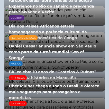
Afropunk Brasil abre vendas para edição
Experience no Rio de Janeiro e pré-venda
para Salvador e Recife
CULTURA
03/08/2026
Dia dos Países Africanos estreia
homenageando a potência cultural da
República Democrática do Congo
FESTIVAIS E SHOWS
10/07/2026
Daniel Caesar anuncia show em São Paulo
como parte da turnê mundial ‘Son of
Spergy’
MÚSICA
05/08/2026
BK’ celebra 10 anos de “Castelos & Ruínas”
com show histórico no Maracaña
AFRI NEWS
06/08/2026
Uber Mulher chega a todo o Brasil, e oferece
mais segurança para passageiras e
motoristas
AFRI NEWS
10/07/2026