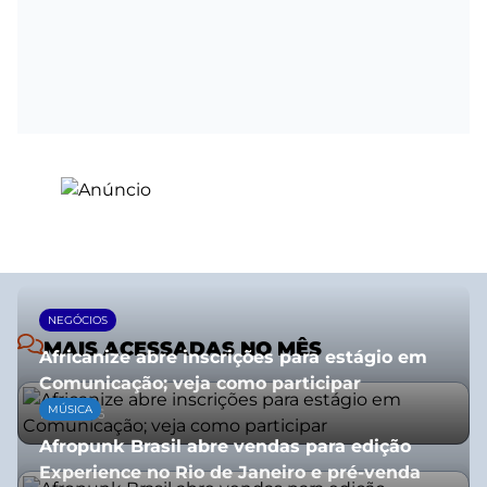
NEGÓCIOS
MAIS ACESSADAS NO MÊS
Africanize abre inscrições para estágio em
Comunicação; veja como participar
MÚSICA
13/01/2026
Afropunk Brasil abre vendas para edição
Experience no Rio de Janeiro e pré-venda