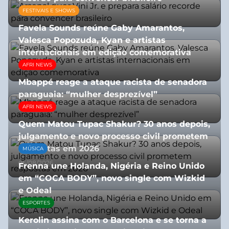
FESTIVAIS E SHOWS
27/07/2026
Favela Sounds reúne Gaby Amarantos,
Valesca Popozuda, Kyan e artistas
internacionais em edição comemorativa
AFRI NEWS
31/07/2026
Mbappé reage a ataque racista de senadora
paraguaia: “mulher desprezível”
AFRI NEWS
07/07/2026
Quem Matou Tupac Shakur? 30 anos depois,
julgamento e novo processo civil prometem
respostas em 2026
MÚSICA
05/08/2026
Frenna une Holanda, Nigéria e Reino Unido
em “COCA BODY”, novo single com Wizkid
e Odeal
ESPORTES
07/07/2026
Kerolin assina com o Barcelona e se torna a