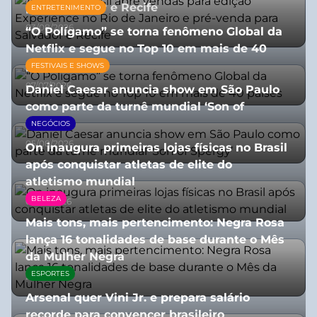
para Salvador e Recife
ENTRETENIMENTO
03/08/2026
“O Polígamo” se torna fenômeno Global da
Netflix e segue no Top 10 em mais de 40
países
FESTIVAIS E SHOWS
07/07/2026
Daniel Caesar anuncia show em São Paulo
como parte da turnê mundial ‘Son of
Spergy’
NEGÓCIOS
05/08/2026
On inaugura primeiras lojas físicas no Brasil
após conquistar atletas de elite do
atletismo mundial
BELEZA
07/07/2026
Mais tons, mais pertencimento: Negra Rosa
lança 16 tonalidades de base durante o Mês
da Mulher Negra
ESPORTES
28/07/2026
Arsenal quer Vini Jr. e prepara salário
recorde para convencer brasileiro