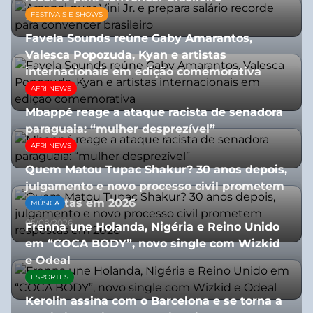
FESTIVAIS E SHOWS
27/07/2026
Favela Sounds reúne Gaby Amarantos,
Valesca Popozuda, Kyan e artistas
internacionais em edição comemorativa
AFRI NEWS
31/07/2026
Mbappé reage a ataque racista de senadora
paraguaia: “mulher desprezível”
AFRI NEWS
07/07/2026
Quem Matou Tupac Shakur? 30 anos depois,
julgamento e novo processo civil prometem
respostas em 2026
MÚSICA
05/08/2026
Frenna une Holanda, Nigéria e Reino Unido
em “COCA BODY”, novo single com Wizkid
e Odeal
ESPORTES
07/07/2026
Kerolin assina com o Barcelona e se torna a