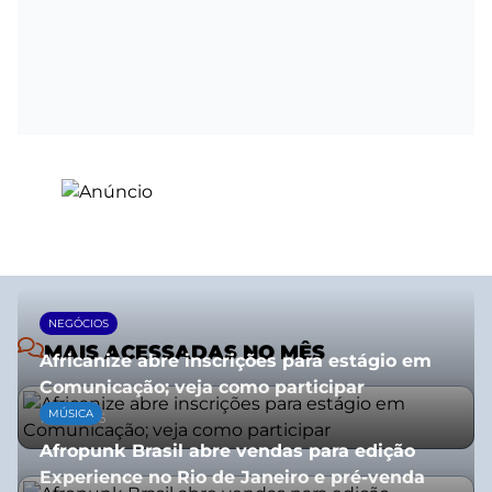
NEGÓCIOS
MAIS ACESSADAS NO MÊS
Africanize abre inscrições para estágio em
Comunicação; veja como participar
MÚSICA
13/01/2026
Afropunk Brasil abre vendas para edição
Experience no Rio de Janeiro e pré-venda