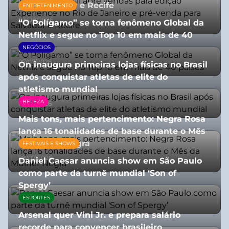
para Salvador e Recife
ENTRETENIMENTO
03/08/2026
“O Polígamo” se torna fenômeno Global da
Netflix e segue no Top 10 em mais de 40
países
NEGÓCIOS
07/07/2026
On inaugura primeiras lojas físicas no Brasil
após conquistar atletas de elite do
atletismo mundial
BELEZA
07/07/2026
Mais tons, mais pertencimento: Negra Rosa
lança 16 tonalidades de base durante o Mês
da Mulher Negra
FESTIVAIS E SHOWS
28/07/2026
Daniel Caesar anuncia show em São Paulo
como parte da turnê mundial ‘Son of
Spergy’
ESPORTES
05/08/2026
Arsenal quer Vini Jr. e prepara salário
recorde para convencer brasileiro