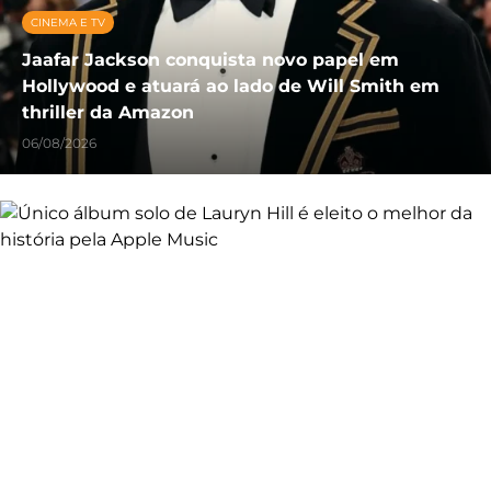
CINEMA E TV
Jaafar Jackson conquista novo papel em
Hollywood e atuará ao lado de Will Smith em
thriller da Amazon
06/08/2026