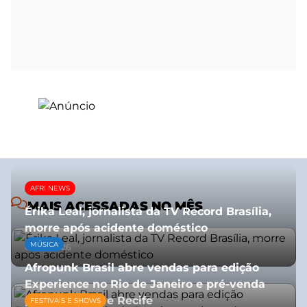
AFRI NEWS
MAIS ACESSADAS NO MÊS
Érika Leal, jornalista da TV Record Brasília,
morre após acidente doméstico
MÚSICA
08/07/2026
Afropunk Brasil abre vendas para edição
Experience no Rio de Janeiro e pré-venda
para Salvador e Recife
FESTIVAIS E SHOWS