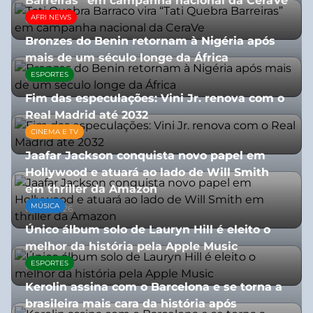
Barreiras” em campanha nacional da CeraVe
AFRI NEWS
08/07/2026
Bronzes do Benin retornam à Nigéria após
mais de um século longe da África
ESPORTES
08/07/2026
Fim das especulações: Vini Jr. renova com o
Real Madrid até 2032
CINEMA E TV
06/08/2026
Jaafar Jackson conquista novo papel em
Hollywood e atuará ao lado de Will Smith
em thriller da Amazon
MÚSICA
06/08/2026
Único álbum solo de Lauryn Hill é eleito o
melhor da história pela Apple Music
ESPORTES
06/08/2026
Kerolin assina com o Barcelona e se torna a
brasileira mais cara da história após