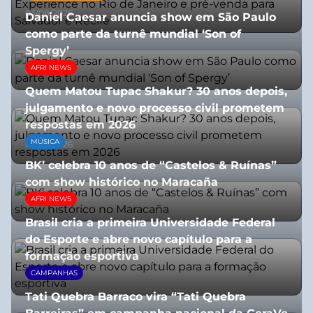
03/08/2026
Daniel Caesar anuncia show em São Paulo
como parte da turnê mundial ‘Son of
Spergy’
AFRI NEWS
05/08/2026
Quem Matou Tupac Shakur? 30 anos depois,
julgamento e novo processo civil prometem
respostas em 2026
MÚSICA
05/08/2026
BK’ celebra 10 anos de “Castelos & Ruínas”
com show histórico no Maracaña
AFRI NEWS
06/08/2026
Brasil cria a primeira Universidade Federal
do Esporte e abre novo capítulo para a
formação esportiva
CAMPANHAS
08/07/2026
Tati Quebra Barraco vira “Tati Quebra