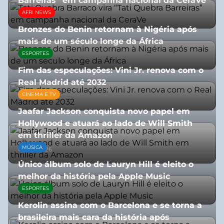
Barreiras” em campanha nacional da CeraVe
AFRI NEWS
08/07/2026
Bronzes do Benin retornam à Nigéria após
mais de um século longe da África
ESPORTES
08/07/2026
Fim das especulações: Vini Jr. renova com o
Real Madrid até 2032
CINEMA E TV
06/08/2026
Jaafar Jackson conquista novo papel em
Hollywood e atuará ao lado de Will Smith
em thriller da Amazon
MÚSICA
06/08/2026
Único álbum solo de Lauryn Hill é eleito o
melhor da história pela Apple Music
ESPORTES
06/08/2026
Kerolin assina com o Barcelona e se torna a
brasileira mais cara da história após