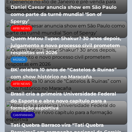
03/08/2026
Daniel Caesar anuncia show em São Paulo
como parte da turnê mundial ‘Son of
Spergy’
AFRI NEWS
05/08/2026
Quem Matou Tupac Shakur? 30 anos depois,
julgamento e novo processo civil prometem
respostas em 2026
MÚSICA
05/08/2026
BK’ celebra 10 anos de “Castelos & Ruínas”
com show histórico no Maracaña
AFRI NEWS
06/08/2026
Brasil cria a primeira Universidade Federal
do Esporte e abre novo capítulo para a
formação esportiva
CAMPANHAS
08/07/2026
Tati Quebra Barraco vira “Tati Quebra