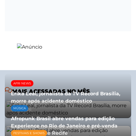
AFRI NEWS
MAIS ACESSADAS NO MÊS
Érika Leal, jornalista da TV Record Brasília,
morre após acidente doméstico
MÚSICA
08/07/2026
Afropunk Brasil abre vendas para edição
Experience no Rio de Janeiro e pré-venda
para Salvador e Recife
FESTIVAIS E SHOWS