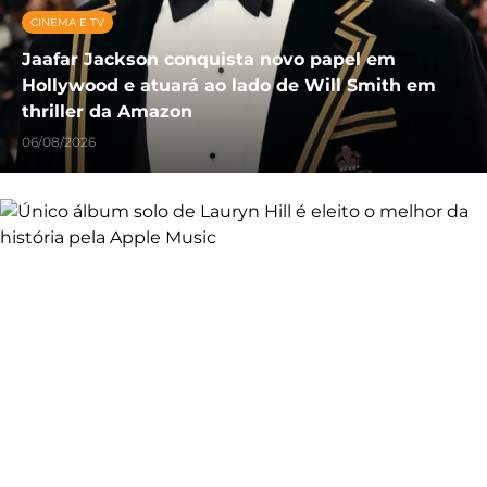
CINEMA E TV
Jaafar Jackson conquista novo papel em
Hollywood e atuará ao lado de Will Smith em
thriller da Amazon
06/08/2026