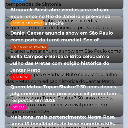
07/07/2026
Afropunk Brasil abre vendas para edição
Experience no Rio de Janeiro e pré-venda
para Salvador e Recife
FESTIVAIS E SHOWS
03/08/2026
Daniel Caesar anuncia show em São Paulo
como parte da turnê mundial ‘Son of
Spergy’
REPRESENTATIVIDADE
05/08/2026
Bella Campos e Bárbara Brito celebram o
Julho das Pretas com edição histórica do
Jantar Preto
AFRI NEWS
07/07/2026
Quem Matou Tupac Shakur? 30 anos depois,
julgamento e novo processo civil prometem
respostas em 2026
BELEZA
05/08/2026
Mais tons, mais pertencimento: Negra Rosa
lança 16 tonalidades de base durante o Mês