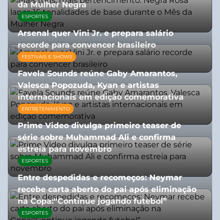
da Mulher Negra
ESPORTES
28/07/2026
Arsenal quer Vini Jr. e prepara salário
recorde para convencer brasileiro
FESTIVAIS E SHOWS
27/07/2026
Favela Sounds reúne Gaby Amarantos,
Valesca Popozuda, Kyan e artistas
internacionais em edição comemorativa
ENTRETENIMENTO
31/07/2026
Prime Video divulga primeiro teaser de
série sobre Muhammad Ali e confirma
estreia para novembro
ESPORTES
07/07/2026
Entre despedidas e recomeços: Neymar
recebe carta aberto do pai após eliminação
na Copa:“Continue jogando futebol”
ESPORTES
07/07/2026