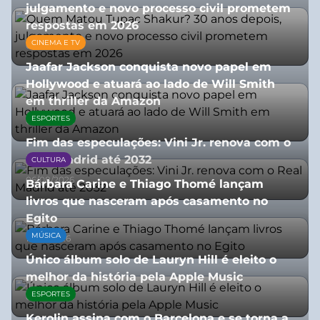
julgamento e novo processo civil prometem
respostas em 2026
CINEMA E TV
05/08/2026
Jaafar Jackson conquista novo papel em
Hollywood e atuará ao lado de Will Smith
em thriller da Amazon
ESPORTES
06/08/2026
Fim das especulações: Vini Jr. renova com o
Real Madrid até 2032
CULTURA
06/08/2026
Bárbara Carine e Thiago Thomé lançam
livros que nasceram após casamento no
Egito
MÚSICA
10/07/2026
Único álbum solo de Lauryn Hill é eleito o
melhor da história pela Apple Music
ESPORTES
06/08/2026
Kerolin assina com o Barcelona e se torna a