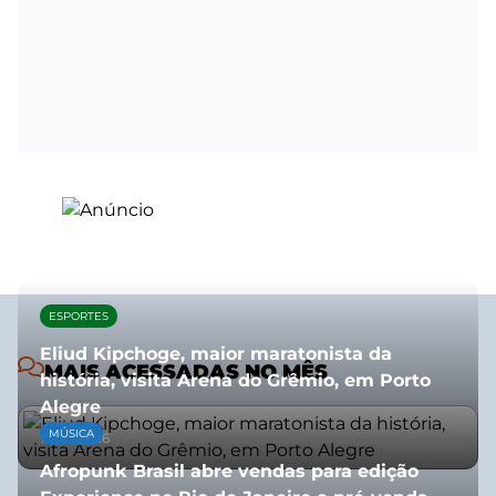
ESPORTES
Eliud Kipchoge, maior maratonista da
MAIS ACESSADAS NO MÊS
história, visita Arena do Grêmio, em Porto
Alegre
MÚSICA
10/07/2026
Afropunk Brasil abre vendas para edição