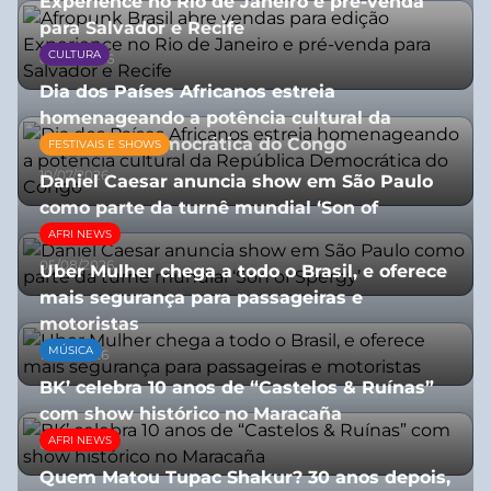
Experience no Rio de Janeiro e pré-venda
para Salvador e Recife
CULTURA
03/08/2026
Dia dos Países Africanos estreia
homenageando a potência cultural da
República Democrática do Congo
FESTIVAIS E SHOWS
10/07/2026
Daniel Caesar anuncia show em São Paulo
como parte da turnê mundial ‘Son of
Spergy’
AFRI NEWS
05/08/2026
Uber Mulher chega a todo o Brasil, e oferece
mais segurança para passageiras e
motoristas
MÚSICA
10/07/2026
BK’ celebra 10 anos de “Castelos & Ruínas”
com show histórico no Maracaña
AFRI NEWS
06/08/2026
Quem Matou Tupac Shakur? 30 anos depois,