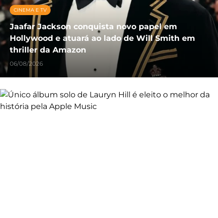
CINEMA E TV
Jaafar Jackson conquista novo papel em
Hollywood e atuará ao lado de Will Smith em
thriller da Amazon
06/08/2026