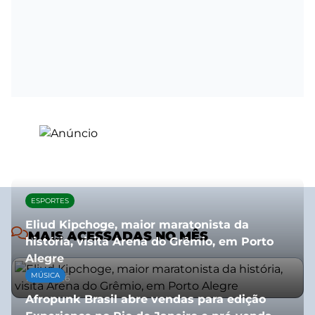
ESPORTES
Eliud Kipchoge, maior maratonista da
MAIS ACESSADAS NO MÊS
história, visita Arena do Grêmio, em Porto
Alegre
MÚSICA
10/07/2026
Afropunk Brasil abre vendas para edição