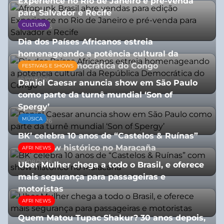
Experience no Rio de Janeiro e pré-venda
para Salvador e Recife
CULTURA
03/08/2026
Dia dos Países Africanos estreia
homenageando a potência cultural da
República Democrática do Congo
FESTIVAIS E SHOWS
10/07/2026
Daniel Caesar anuncia show em São Paulo
como parte da turnê mundial ‘Son of
Spergy’
MÚSICA
05/08/2026
BK’ celebra 10 anos de “Castelos & Ruínas”
com show histórico no Maracaña
AFRI NEWS
06/08/2026
Uber Mulher chega a todo o Brasil, e oferece
mais segurança para passageiras e
motoristas
AFRI NEWS
10/07/2026
Quem Matou Tupac Shakur? 30 anos depois,