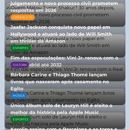
julgamento e novo processo civil prometem
respostas em 2026
CINEMA E TV
05/08/2026
Jaafar Jackson conquista novo papel em
Hollywood e atuará ao lado de Will Smith
em thriller da Amazon
ESPORTES
06/08/2026
Fim das especulações: Vini Jr. renova com o
Real Madrid até 2032
CULTURA
06/08/2026
Bárbara Carine e Thiago Thomé lançam
livros que nasceram após casamento no
Egito
MÚSICA
10/07/2026
Único álbum solo de Lauryn Hill é eleito o
melhor da história pela Apple Music
ESPORTES
06/08/2026
Kerolin assina com o Barcelona e se torna a