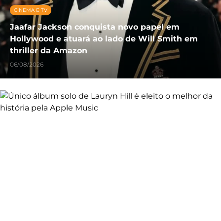
CINEMA E TV
Jaafar Jackson conquista novo papel em
Hollywood e atuará ao lado de Will Smith em
thriller da Amazon
06/08/2026