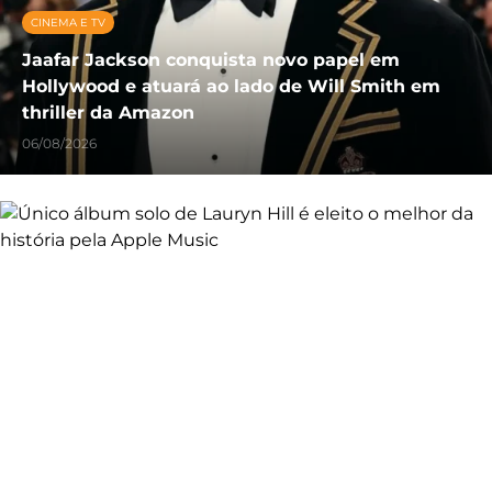
CINEMA E TV
Jaafar Jackson conquista novo papel em
Hollywood e atuará ao lado de Will Smith em
thriller da Amazon
06/08/2026