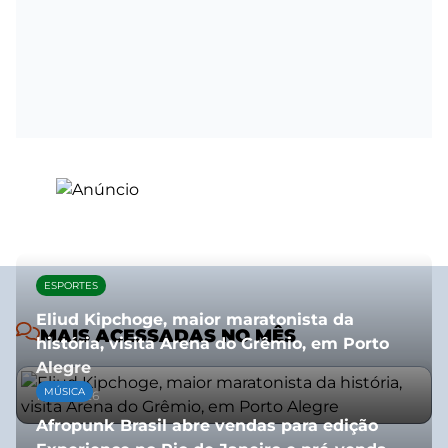
ESPORTES
Eliud Kipchoge, maior maratonista da
MAIS ACESSADAS NO MÊS
história, visita Arena do Grêmio, em Porto
Alegre
MÚSICA
10/07/2026
Afropunk Brasil abre vendas para edição