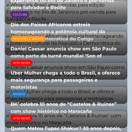
Experience no Rio de Janeiro e pré-venda
para Salvador e Recife
CULTURA
03/08/2026
Dia dos Países Africanos estreia
homenageando a potência cultural da
República Democrática do Congo
FESTIVAIS E SHOWS
10/07/2026
Daniel Caesar anuncia show em São Paulo
como parte da turnê mundial ‘Son of
Spergy’
AFRI NEWS
05/08/2026
Uber Mulher chega a todo o Brasil, e oferece
mais segurança para passageiras e
motoristas
MÚSICA
10/07/2026
BK’ celebra 10 anos de “Castelos & Ruínas”
com show histórico no Maracaña
AFRI NEWS
06/08/2026
Quem Matou Tupac Shakur? 30 anos depois,