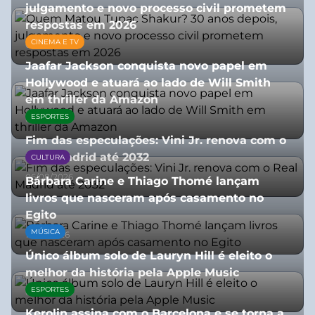
julgamento e novo processo civil prometem
respostas em 2026
CINEMA E TV
05/08/2026
Jaafar Jackson conquista novo papel em
Hollywood e atuará ao lado de Will Smith
em thriller da Amazon
ESPORTES
06/08/2026
Fim das especulações: Vini Jr. renova com o
Real Madrid até 2032
CULTURA
06/08/2026
Bárbara Carine e Thiago Thomé lançam
livros que nasceram após casamento no
Egito
MÚSICA
10/07/2026
Único álbum solo de Lauryn Hill é eleito o
melhor da história pela Apple Music
ESPORTES
06/08/2026
Kerolin assina com o Barcelona e se torna a