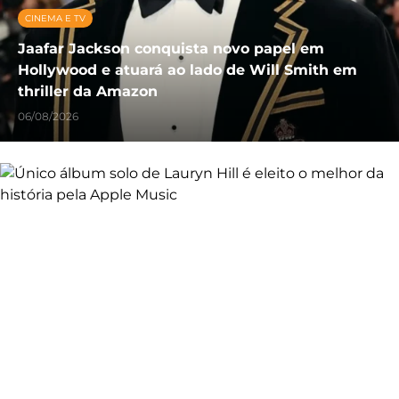
CINEMA E TV
Jaafar Jackson conquista novo papel em
Hollywood e atuará ao lado de Will Smith em
thriller da Amazon
06/08/2026