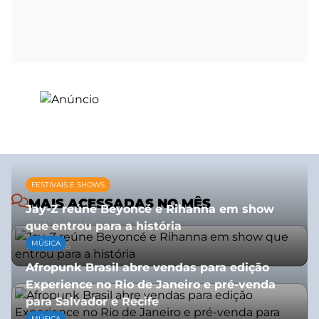
FESTIVAIS E SHOWS
MAIS ACESSADAS NO MÊS
Jay-Z reúne Beyoncé e Rihanna em show
que entrou para a história
MÚSICA
13/07/2026
Afropunk Brasil abre vendas para edição
Experience no Rio de Janeiro e pré-venda
para Salvador e Recife
MÚSICA