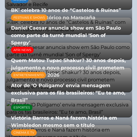
03/08/2026
BK’ celebra 10 anos de “Castelos & Ruínas”
com show histórico no Maracaña
FESTIVAIS E SHOWS
06/08/2026
Daniel Caesar anuncia show em São Paulo
como parte da turnê mundial ‘Son of
Spergy’
AFRI NEWS
05/08/2026
Quem Matou Tupac Shakur? 30 anos depois,
julgamento e novo processo civil prometem
respostas em 2026
ENTRETENIMENTO
05/08/2026
Ator de ‘O Polígamo’ envia mensagem
exclusiva para os fãs brasileiros: “Eu te amo,
Brasil”
ESPORTES
13/07/2026
Victória Barros e Naná fazem história em
Wimbledon mesmo sem o título
CINEMA E TV
13/07/2026