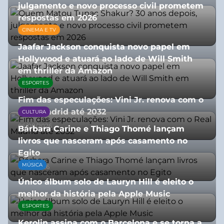
julgamento e novo processo civil prometem
respostas em 2026
CINEMA E TV
05/08/2026
Jaafar Jackson conquista novo papel em
Hollywood e atuará ao lado de Will Smith
em thriller da Amazon
ESPORTES
06/08/2026
Fim das especulações: Vini Jr. renova com o
Real Madrid até 2032
CULTURA
06/08/2026
Bárbara Carine e Thiago Thomé lançam
livros que nasceram após casamento no
Egito
MÚSICA
10/07/2026
Único álbum solo de Lauryn Hill é eleito o
melhor da história pela Apple Music
ESPORTES
06/08/2026
Kerolin assina com o Barcelona e se torna a