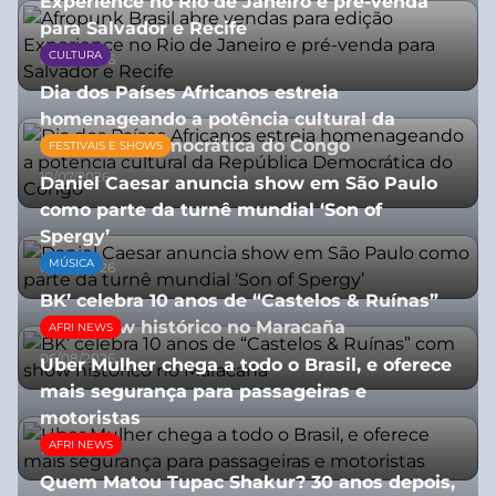
Experience no Rio de Janeiro e pré-venda
para Salvador e Recife
CULTURA
03/08/2026
Dia dos Países Africanos estreia
homenageando a potência cultural da
República Democrática do Congo
FESTIVAIS E SHOWS
10/07/2026
Daniel Caesar anuncia show em São Paulo
como parte da turnê mundial ‘Son of
Spergy’
MÚSICA
05/08/2026
BK’ celebra 10 anos de “Castelos & Ruínas”
com show histórico no Maracaña
AFRI NEWS
06/08/2026
Uber Mulher chega a todo o Brasil, e oferece
mais segurança para passageiras e
motoristas
AFRI NEWS
10/07/2026
Quem Matou Tupac Shakur? 30 anos depois,