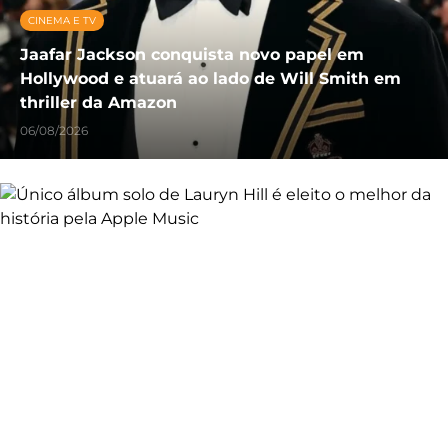
CINEMA E TV
Jaafar Jackson conquista novo papel em
Hollywood e atuará ao lado de Will Smith em
thriller da Amazon
06/08/2026