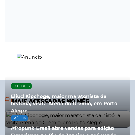
ESPORTES
Eliud Kipchoge, maior maratonista da
MAIS ACESSADAS NO MÊS
história, visita Arena do Grêmio, em Porto
Alegre
MÚSICA
10/07/2026
Afropunk Brasil abre vendas para edição