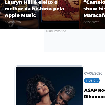
Lauryn Hill é eleito o
“Castel
melhor da história pela
show hi
Apple Music
Maracañ
06/08/2026
06/08/2026
07/08/2026
MÚSICA
A$AP Roc
Rihanna: