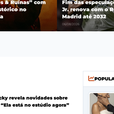
os & Ruínas” com
Fim das especulaçõ
stórico no
Jr. renova com o R
a
Madrid até 2032
06/08/2026
POPUL
ky revela novidades sobre
 “Ela está no estúdio agora”