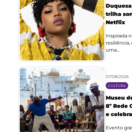
Duquesa l
trilha so
Netflix
Inspirada n
resiliência
uma...
07/08/2026
CULTURA
Museu de
8º Rede 
e celebr
Evento grat