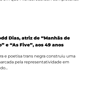
odd Dias, atriz de “Manhãs de
” e “As Five”, aos 49 anos
ora e poetisa trans negra construiu uma
 marcada pela representatividade em
o...