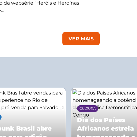
 da websérie “Heróis e Heroínas
..
VER MAIS
CULTURA
Dia dos Países
unk Brasil abre
Africanos estreia
as para edição
homenageando a