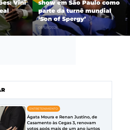
es: Vini
show em São Paulo como
eal
parte da turnê mundial
‘Son of Spergy’
05/08/2026
AR
ENTRETENIMENTO
Ágata Moura e Renan Justino, de
Casamento às Cegas 3, renovam
votos após mais de um ano juntos