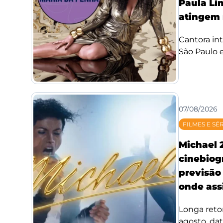
Paula Li
atingem 
Cantora int
São Paulo e
07/08/2026
FILMES E SÉ
Michael 
cinebiog
previsão 
onde assi
Longa reto
agosto, da