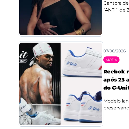
Cantora de
“ANTI”, de 
07/08/2026
MODA
Reebok r
após 23 a
do G-Uni
Modelo lan
preservando