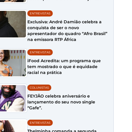
ENTREVISTAS
Exclusiva: André Damião celebra a
conquista de ser o novo
apresentador do quadro “Afro Brasil”
na emissora RTP África
ENTREVISTAS
iFood Acredita: um programa que
tem mostrado o que é equidade
racial na prática
COLUNISTAS
FEYJÃO celebra aniversário e
lançamento do seu novo single
“Gafe”.
ENTREVISTAS
Thelminha comanda a segunda