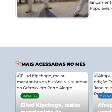
lançamento
Populares –.
MAIS ACESSADAS NO MÊS
ESPORTES
MÚSICA
Eliud Kipchoge, maior
Afrop
maratonista da
vend