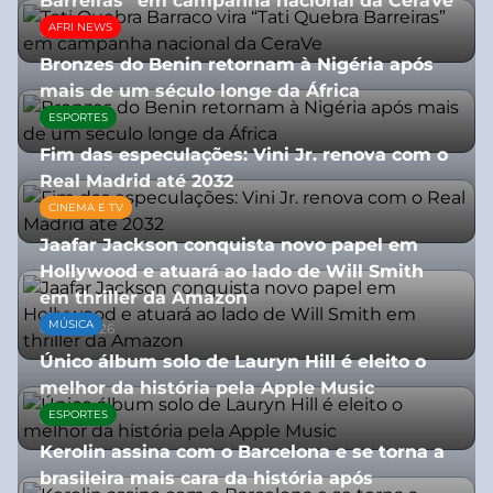
Barreiras” em campanha nacional da CeraVe
AFRI NEWS
08/07/2026
Bronzes do Benin retornam à Nigéria após
mais de um século longe da África
ESPORTES
08/07/2026
Fim das especulações: Vini Jr. renova com o
Real Madrid até 2032
CINEMA E TV
06/08/2026
Jaafar Jackson conquista novo papel em
Hollywood e atuará ao lado de Will Smith
em thriller da Amazon
MÚSICA
06/08/2026
Único álbum solo de Lauryn Hill é eleito o
melhor da história pela Apple Music
ESPORTES
06/08/2026
Kerolin assina com o Barcelona e se torna a
brasileira mais cara da história após