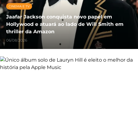
CINEMA E TV
Jaafar Jackson conquista novo papel em
Hollywood e atuará ao lado de Will Smith em
thriller da Amazon
06/08/2026