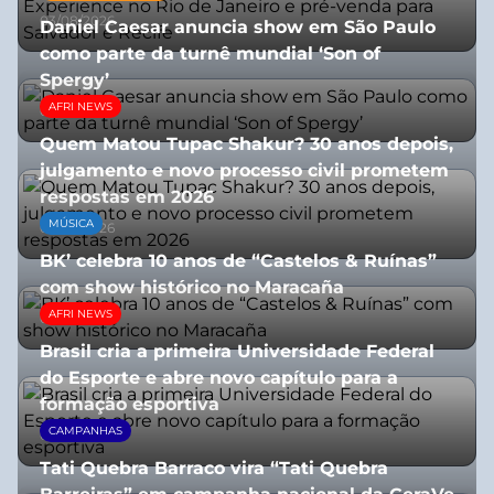
03/08/2026
Daniel Caesar anuncia show em São Paulo
como parte da turnê mundial ‘Son of
Spergy’
AFRI NEWS
05/08/2026
Quem Matou Tupac Shakur? 30 anos depois,
julgamento e novo processo civil prometem
respostas em 2026
MÚSICA
05/08/2026
BK’ celebra 10 anos de “Castelos & Ruínas”
com show histórico no Maracaña
AFRI NEWS
06/08/2026
Brasil cria a primeira Universidade Federal
do Esporte e abre novo capítulo para a
formação esportiva
CAMPANHAS
08/07/2026
Tati Quebra Barraco vira “Tati Quebra