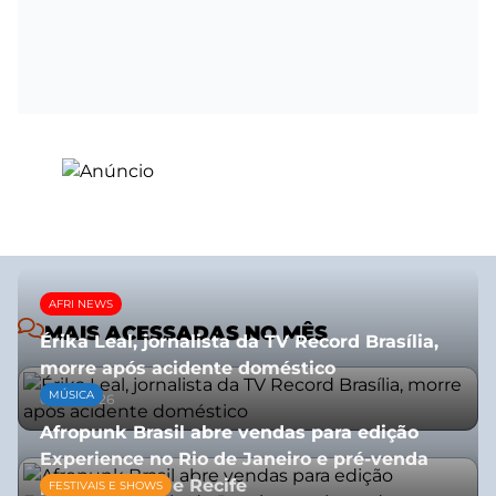
AFRI NEWS
MAIS ACESSADAS NO MÊS
Érika Leal, jornalista da TV Record Brasília,
morre após acidente doméstico
MÚSICA
08/07/2026
Afropunk Brasil abre vendas para edição
Experience no Rio de Janeiro e pré-venda
para Salvador e Recife
FESTIVAIS E SHOWS