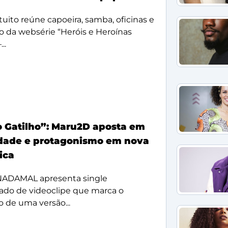
uito reúne capoeira, samba, oficinas e
 da websérie “Heróis e Heroínas
..
 Gatilho”: Maru2D aposta em
dade e protagonismo em nova
tica
 NADAMAL apresenta single
do de videoclipe que marca o
 de uma versão...