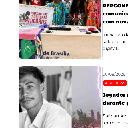
REPCONE 
comunica
com nova
Iniciativa 
selecionar
digital...
06/08/2026
AFRI NEWS
Jogador 
durante 
Safwan Awae
ferimentos;