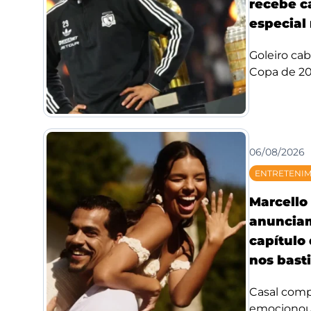
recebe c
especial 
Goleiro ca
Copa de 20
06/08/2026
ENTRETENI
Marcello 
anuncia
capítulo
nos bast
Casal compa
emocionou f