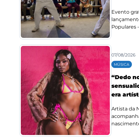
Evento grat
lançamento
Populares –.
07/08/2026
MÚSICA
“Dedo no
sensuali
era artís
Artista da
acompanha
nascimento