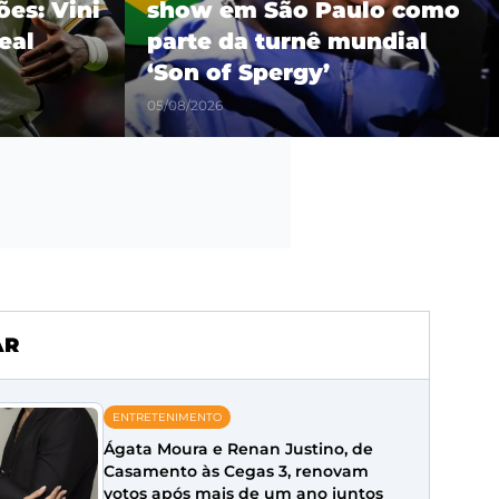
es: Vini
show em São Paulo como
eal
parte da turnê mundial
‘Son of Spergy’
05/08/2026
AR
ENTRETENIMENTO
Ágata Moura e Renan Justino, de
Casamento às Cegas 3, renovam
votos após mais de um ano juntos