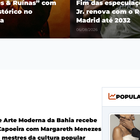
os & Ruínas” com
Fim das especulaçõ
stórico no
Jr. renova com o R
a
Madrid até 2032
06/08/2026
POPUL
 Arte Moderna da Bahia recebe
Capoeira com Margareth Menezes
a mestres da cultura popular