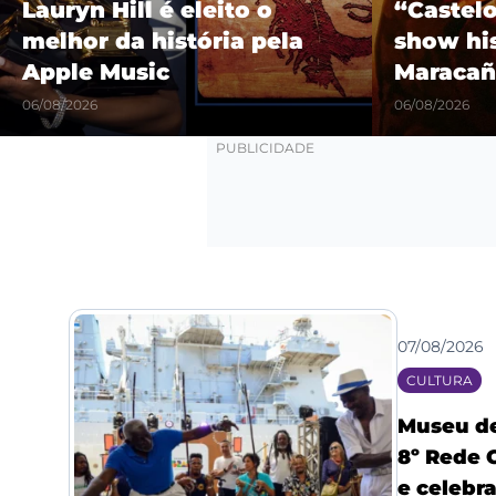
Lauryn Hill é eleito o
“Castel
melhor da história pela
show hi
Apple Music
Maracañ
06/08/2026
06/08/2026
07/08/2026
CULTURA
Museu de
8º Rede 
e celebr