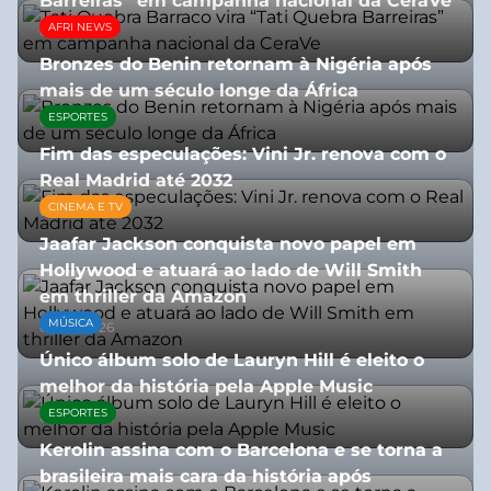
Barreiras” em campanha nacional da CeraVe
AFRI NEWS
08/07/2026
Bronzes do Benin retornam à Nigéria após
mais de um século longe da África
ESPORTES
08/07/2026
Fim das especulações: Vini Jr. renova com o
Real Madrid até 2032
CINEMA E TV
06/08/2026
Jaafar Jackson conquista novo papel em
Hollywood e atuará ao lado de Will Smith
em thriller da Amazon
MÚSICA
06/08/2026
Único álbum solo de Lauryn Hill é eleito o
melhor da história pela Apple Music
ESPORTES
06/08/2026
Kerolin assina com o Barcelona e se torna a
brasileira mais cara da história após