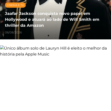
CINEMA E TV
Jaafar Jackson conquista novo papel em
Hollywood e atuará ao lado de Will Smith em
thriller da Amazon
06/08/2026