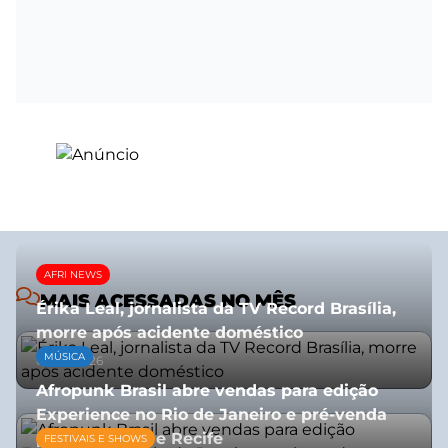
AFRI NEWS
MAIS ACESSADAS NO MÊS
Érika Leal, jornalista da TV Record Brasília,
morre após acidente doméstico
MÚSICA
08/07/2026
Afropunk Brasil abre vendas para edição
Experience no Rio de Janeiro e pré-venda
para Salvador e Recife
FESTIVAIS E SHOWS