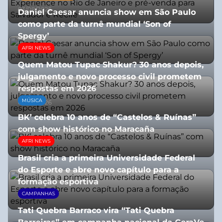
03/08/2026
Daniel Caesar anuncia show em São Paulo
como parte da turnê mundial ‘Son of
Spergy’
AFRI NEWS
05/08/2026
Quem Matou Tupac Shakur? 30 anos depois,
julgamento e novo processo civil prometem
respostas em 2026
MÚSICA
05/08/2026
BK’ celebra 10 anos de “Castelos & Ruínas”
com show histórico no Maracaña
AFRI NEWS
06/08/2026
Brasil cria a primeira Universidade Federal
do Esporte e abre novo capítulo para a
formação esportiva
CAMPANHAS
08/07/2026
Tati Quebra Barraco vira “Tati Quebra