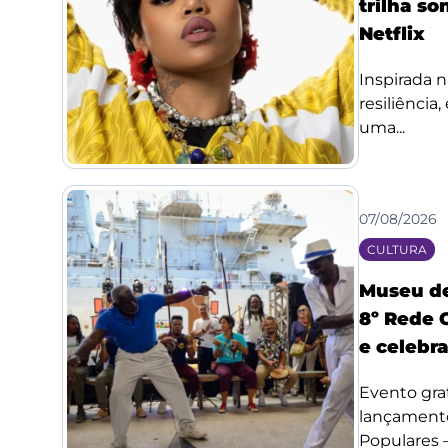
trilha so
Netflix
Inspirada n
resiliência
uma...
07/08/2026
CULTURA
Museu de
8º Rede 
e celebr
Evento grat
lançamento
Populares –.