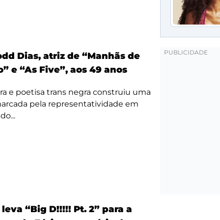
odd Dias, atriz de “Manhãs de
” e “As Five”, aos 49 anos
ora e poetisa trans negra construiu uma
 marcada pela representatividade em
o...
eva “Big D!!!!! Pt. 2” para a