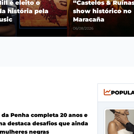
os & Ruínas” com
Fim das especulaçõ
stórico no
Jr. renova com o R
a
Madrid até 2032
06/08/2026
POPUL
a da Penha completa 20 anos e
ma destaca desafios que ainda
mulheres negras