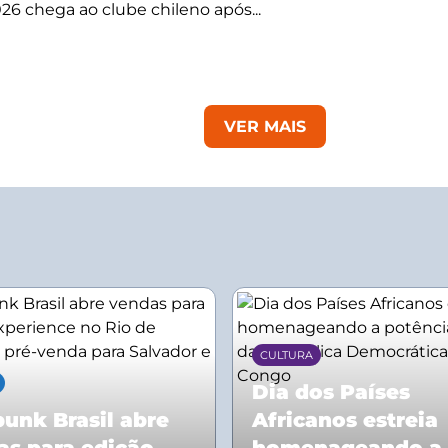
26 chega ao clube chileno após...
VER MAIS
CULTURA
Dia dos Países
unk Brasil abre
Africanos estreia
as para edição
homenageando a