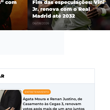
es: Vini
show em São Paulo como
eal
parte da turnê mundial
‘Son of Spergy’
05/08/2026
AR
ENTRETENIMENTO
Ágata Moura e Renan Justino, de
Casamento às Cegas 3, renovam
votos após mais de um ano juntos