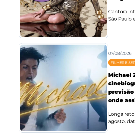
Cantora int
São Paulo e
07/08/2026
FILMES E SÉ
Michael 
cinebiog
previsão 
onde assi
Longa reto
agosto, da