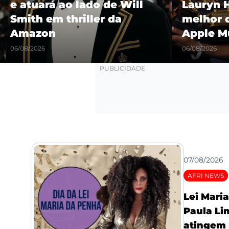
Lauryn Hill é eleito o
“Castel
melhor da história pela
show hi
Apple Music
Maracañ
06/08/2026
06/08/2026
07/08/2026
AFRI NEWS
Lei Mari
Paula Li
atingem 