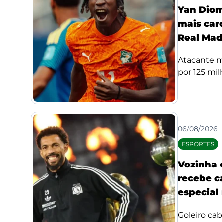
Yan Diom
mais car
Real Mad
Atacante m
por 125 mil
06/08/2026
ESPORTES
Vozinha 
recebe c
especial 
Goleiro ca