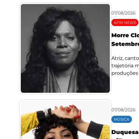
07/08/2026
AFRI NEWS
Morre Cl
Setembro
Atriz, cant
trajetória
produções d
07/08/2026
MÚSICA
Duquesa l