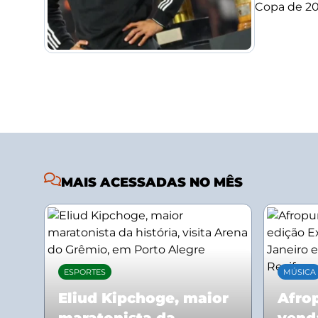
Copa de 20
MAIS ACESSADAS NO MÊS
ESPORTES
MÚSICA
Eliud Kipchoge, maior
Afrop
maratonista da
vend