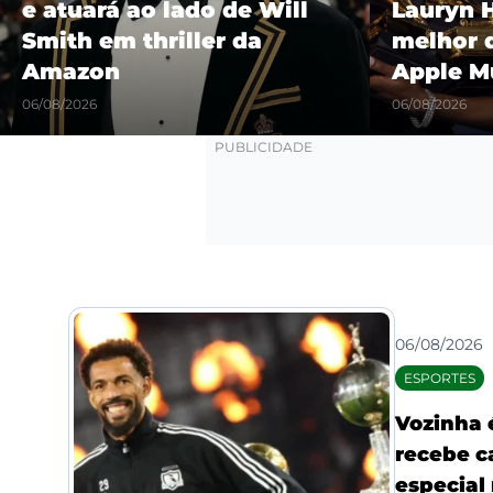
Lauryn Hill é eleito o
“Castel
melhor da história pela
show hi
Apple Music
Maracañ
06/08/2026
06/08/2026
06/08/2026
ESPORTES
Vozinha 
recebe c
especial 