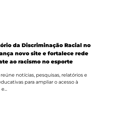
ório da Discriminação Racial no
ança novo site e fortalece rede
te ao racismo no esporte
reúne notícias, pesquisas, relatórios e
 educativas para ampliar o acesso à
e...