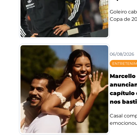
Goleiro ca
Copa de 20
06/08/2026
ENTRETENI
Marcello 
anuncia
capítulo
nos bast
Casal compa
emocionou f