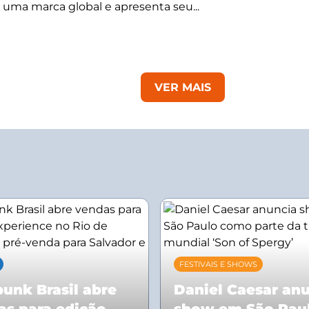
 uma marca global e apresenta seu...
VER MAIS
FESTIVAIS E SHOWS
unk Brasil abre
Daniel Caesar an
as para edição
show em São Pau