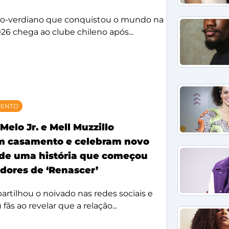
bo-verdiano que conquistou o mundo na
26 chega ao clube chileno após...
MENTO
Melo Jr. e Mell Muzzillo
m casamento e celebram novo
 de uma história que começou
idores de ‘Renascer’
rtilhou o noivado nas redes sociais e
ãs ao revelar que a relação...