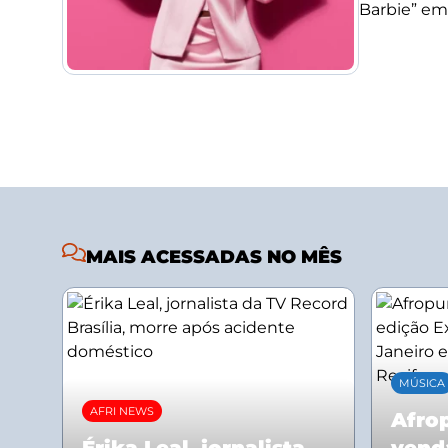
Barbie” em
MAIS ACESSADAS NO MÊS
MÚSICA
AFRI NEWS
Afrop
Érika Leal, jornalista
vend