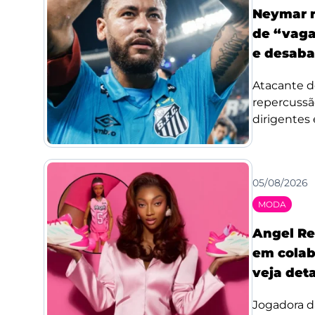
Neymar r
de “vaga
e desaba
Atacante d
repercussã
dirigentes 
05/08/2026
MODA
Angel Re
em colab
veja det
Jogadora d