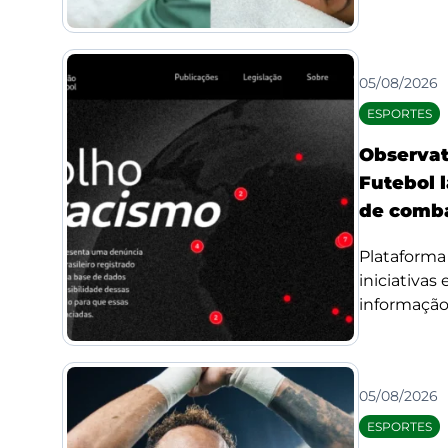
05/08/2026
ESPORTES
Observat
Futebol l
de comba
Plataforma 
iniciativas
informação 
05/08/2026
ESPORTES