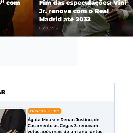
es: Vini
show em São Paulo como
eal
parte da turnê mundial
‘Son of Spergy’
05/08/2026
AR
ENTRETENIMENTO
Ágata Moura e Renan Justino, de
Casamento às Cegas 3, renovam
votos após mais de um ano juntos