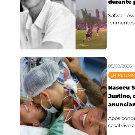
durante 
Safwan Awae
ferimentos;
05/08/2026
ENTRETENI
Nasceu S
Justino,
anunciam
Após conqui
casal vive 