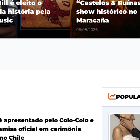
os & Ruínas” com
Fim das especulaçõ
stórico no
Jr. renova com o R
a
Madrid até 2032
06/08/2026
POPUL
é apresentado pelo Colo-Colo e
amisa oficial em cerimônia
no Chile