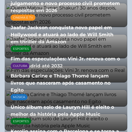
julgamento e novo processo civil prometem
respostas em 2026
CINEMA E TV
05/08/2026
Jaafar Jackson conquista novo papel em
Hollywood e atuará ao lado de Will Smith
em thriller da Amazon
ESPORTES
06/08/2026
Fim das especulações: Vini Jr. renova com o
Real Madrid até 2032
CULTURA
06/08/2026
Bárbara Carine e Thiago Thomé lançam
livros que nasceram após casamento no
Egito
MÚSICA
10/07/2026
Único álbum solo de Lauryn Hill é eleito o
melhor da história pela Apple Music
ESPORTES
06/08/2026
Kerolin assina com o Barcelona e se torna a