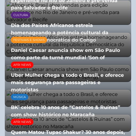
Experience no Rio de Janeiro e pré-venda
para Salvador e Recife
CULTURA
03/08/2026
Dia dos Países Africanos estreia
homenageando a potência cultural da
República Democrática do Congo
FESTIVAIS E SHOWS
10/07/2026
Daniel Caesar anuncia show em São Paulo
como parte da turnê mundial ‘Son of
Spergy’
AFRI NEWS
05/08/2026
Uber Mulher chega a todo o Brasil, e oferece
mais segurança para passageiras e
motoristas
MÚSICA
10/07/2026
BK’ celebra 10 anos de “Castelos & Ruínas”
com show histórico no Maracaña
AFRI NEWS
06/08/2026
Quem Matou Tupac Shakur? 30 anos depois,