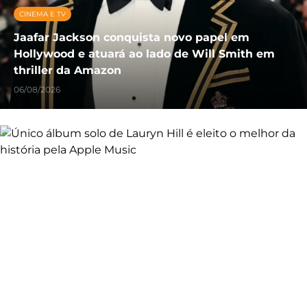
CINEMA E TV
Jaafar Jackson conquista novo papel em
Hollywood e atuará ao lado de Will Smith em
thriller da Amazon
06/08/2026