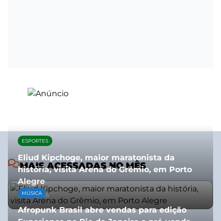
ESPORTES
Eliud Kipchoge, maior maratonista da
MAIS ACESSADAS NO MÊS
história, visita Arena do Grêmio, em Porto
Alegre
MÚSICA
10/07/2026
Afropunk Brasil abre vendas para edição