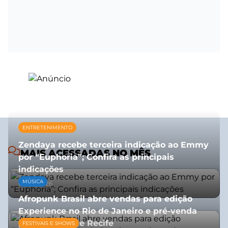
ENTRETENIMENTO
Zendaya recebe terceira indicação ao Emmy
MAIS ACESSADAS NO MÊS
por “Euphoria”; Confira as principais
indicações
MÚSICA
08/07/2026
Afropunk Brasil abre vendas para edição
Experience no Rio de Janeiro e pré-venda
para Salvador e Recife
FESTIVAIS E SHOWS