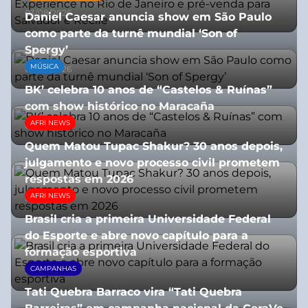
03/08/2026
Daniel Caesar anuncia show em São Paulo
como parte da turnê mundial ‘Son of
Spergy’
MÚSICA
05/08/2026
BK’ celebra 10 anos de “Castelos & Ruínas”
com show histórico no Maracaña
AFRI NEWS
06/08/2026
Quem Matou Tupac Shakur? 30 anos depois,
julgamento e novo processo civil prometem
respostas em 2026
AFRI NEWS
05/08/2026
Brasil cria a primeira Universidade Federal
do Esporte e abre novo capítulo para a
formação esportiva
CAMPANHAS
08/07/2026
Tati Quebra Barraco vira “Tati Quebra