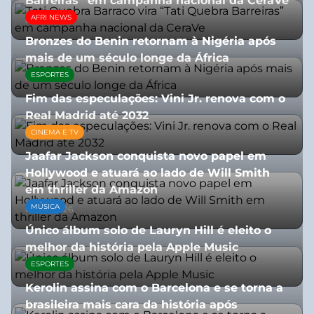
Barreiras” em campanha nacional da CeraVe
AFRI NEWS
08/07/2026
Bronzes do Benin retornam à Nigéria após
mais de um século longe da África
ESPORTES
08/07/2026
Fim das especulações: Vini Jr. renova com o
Real Madrid até 2032
CINEMA E TV
06/08/2026
Jaafar Jackson conquista novo papel em
Hollywood e atuará ao lado de Will Smith
em thriller da Amazon
MÚSICA
06/08/2026
Único álbum solo de Lauryn Hill é eleito o
melhor da história pela Apple Music
ESPORTES
06/08/2026
Kerolin assina com o Barcelona e se torna a
brasileira mais cara da história após