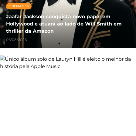
CINEMA E TV
Jaafar Jackson conquista novo papel em
Hollywood e atuará ao lado de Will Smith em
thriller da Amazon
06/08/2026