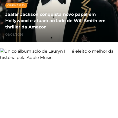
CINEMA E TV
Jaafar Jackson conquista novo papel em
Hollywood e atuará ao lado de Will Smith em
thriller da Amazon
06/08/2026