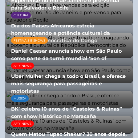
Experience no Rio de Janeiro e pré-venda
para Salvador e Recife
CULTURA
03/08/2026
Dia dos Países Africanos estreia
homenageando a potência cultural da
República Democrática do Congo
FESTIVAIS E SHOWS
10/07/2026
Daniel Caesar anuncia show em São Paulo
como parte da turnê mundial ‘Son of
Spergy’
AFRI NEWS
05/08/2026
Uber Mulher chega a todo o Brasil, e oferece
mais segurança para passageiras e
motoristas
MÚSICA
10/07/2026
BK’ celebra 10 anos de “Castelos & Ruínas”
com show histórico no Maracaña
AFRI NEWS
06/08/2026
Quem Matou Tupac Shakur? 30 anos depois,