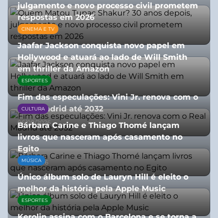
julgamento e novo processo civil prometem
respostas em 2026
CINEMA E TV
05/08/2026
Jaafar Jackson conquista novo papel em
Hollywood e atuará ao lado de Will Smith
em thriller da Amazon
ESPORTES
06/08/2026
Fim das especulações: Vini Jr. renova com o
Real Madrid até 2032
CULTURA
06/08/2026
Bárbara Carine e Thiago Thomé lançam
livros que nasceram após casamento no
Egito
MÚSICA
10/07/2026
Único álbum solo de Lauryn Hill é eleito o
melhor da história pela Apple Music
ESPORTES
06/08/2026
Kerolin assina com o Barcelona e se torna a