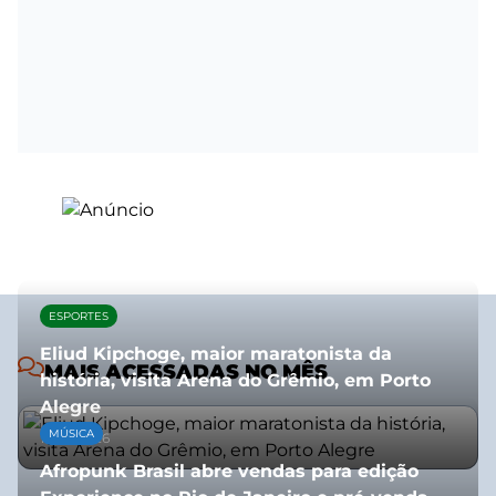
ESPORTES
Eliud Kipchoge, maior maratonista da
MAIS ACESSADAS NO MÊS
história, visita Arena do Grêmio, em Porto
Alegre
MÚSICA
10/07/2026
Afropunk Brasil abre vendas para edição