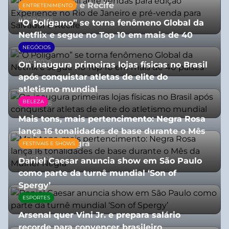
para Salvador e Recife
ENTRETENIMENTO
03/08/2026
“O Polígamo” se torna fenômeno Global da
Netflix e segue no Top 10 em mais de 40
países
NEGÓCIOS
07/07/2026
On inaugura primeiras lojas físicas no Brasil
após conquistar atletas de elite do
atletismo mundial
BELEZA
07/07/2026
Mais tons, mais pertencimento: Negra Rosa
lança 16 tonalidades de base durante o Mês
da Mulher Negra
FESTIVAIS E SHOWS
28/07/2026
Daniel Caesar anuncia show em São Paulo
como parte da turnê mundial ‘Son of
Spergy’
ESPORTES
05/08/2026
Arsenal quer Vini Jr. e prepara salário
recorde para convencer brasileiro