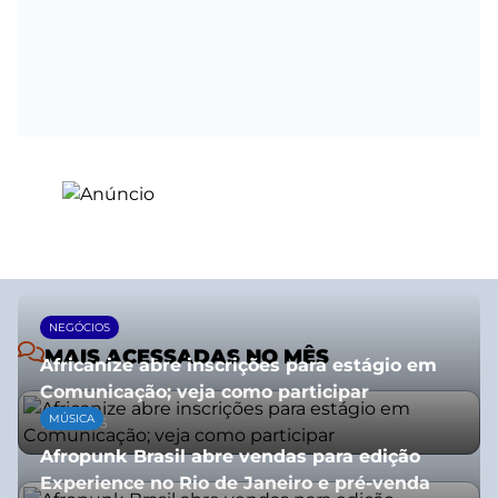
NEGÓCIOS
MAIS ACESSADAS NO MÊS
Africanize abre inscrições para estágio em
Comunicação; veja como participar
MÚSICA
13/01/2026
Afropunk Brasil abre vendas para edição
Experience no Rio de Janeiro e pré-venda