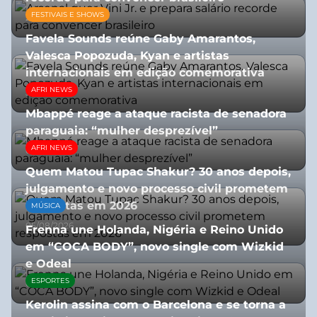
FESTIVAIS E SHOWS
27/07/2026
Favela Sounds reúne Gaby Amarantos,
Valesca Popozuda, Kyan e artistas
internacionais em edição comemorativa
AFRI NEWS
31/07/2026
Mbappé reage a ataque racista de senadora
paraguaia: “mulher desprezível”
AFRI NEWS
07/07/2026
Quem Matou Tupac Shakur? 30 anos depois,
julgamento e novo processo civil prometem
respostas em 2026
MÚSICA
05/08/2026
Frenna une Holanda, Nigéria e Reino Unido
em “COCA BODY”, novo single com Wizkid
e Odeal
ESPORTES
07/07/2026
Kerolin assina com o Barcelona e se torna a