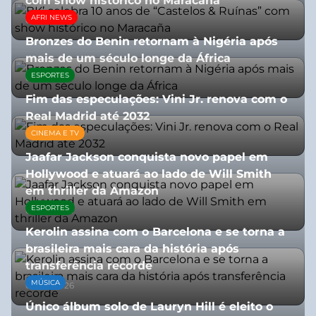
com show histórico no Maracaña
AFRI NEWS
06/08/2026
Bronzes do Benin retornam à Nigéria após
mais de um século longe da África
ESPORTES
08/07/2026
Fim das especulações: Vini Jr. renova com o
Real Madrid até 2032
CINEMA E TV
06/08/2026
Jaafar Jackson conquista novo papel em
Hollywood e atuará ao lado de Will Smith
em thriller da Amazon
ESPORTES
06/08/2026
Kerolin assina com o Barcelona e se torna a
brasileira mais cara da história após
transferência recorde
MÚSICA
04/08/2026
Único álbum solo de Lauryn Hill é eleito o