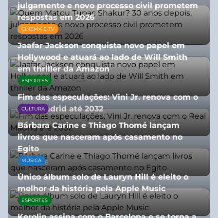
julgamento e novo processo civil prometem
respostas em 2026
CINEMA E TV
05/08/2026
Jaafar Jackson conquista novo papel em
Hollywood e atuará ao lado de Will Smith
em thriller da Amazon
ESPORTES
06/08/2026
Fim das especulações: Vini Jr. renova com o
Real Madrid até 2032
CULTURA
06/08/2026
Bárbara Carine e Thiago Thomé lançam
livros que nasceram após casamento no
Egito
MÚSICA
10/07/2026
Único álbum solo de Lauryn Hill é eleito o
melhor da história pela Apple Music
ESPORTES
06/08/2026
Kerolin assina com o Barcelona e se torna a