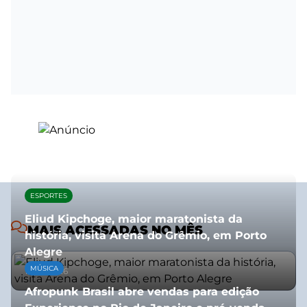
ESPORTES
Eliud Kipchoge, maior maratonista da
MAIS ACESSADAS NO MÊS
história, visita Arena do Grêmio, em Porto
Alegre
MÚSICA
10/07/2026
Afropunk Brasil abre vendas para edição