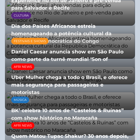
Experience no Rio de Janeiro e pré-venda
para Salvador e Recife
CULTURA
03/08/2026
Dia dos Países Africanos estreia
homenageando a potência cultural da
República Democrática do Congo
FESTIVAIS E SHOWS
10/07/2026
Daniel Caesar anuncia show em São Paulo
como parte da turnê mundial ‘Son of
Spergy’
AFRI NEWS
05/08/2026
Uber Mulher chega a todo o Brasil, e oferece
mais segurança para passageiras e
motoristas
MÚSICA
10/07/2026
BK’ celebra 10 anos de “Castelos & Ruínas”
com show histórico no Maracaña
AFRI NEWS
06/08/2026
Quem Matou Tupac Shakur? 30 anos depois,