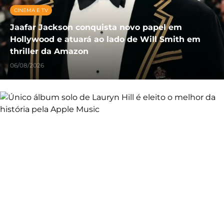
CINEMA E TV
Jaafar Jackson conquista novo papel em
Hollywood e atuará ao lado de Will Smith em
thriller da Amazon
06/08/2026