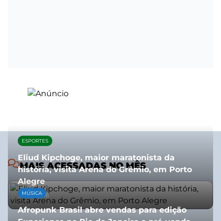
ESPORTES
Eliud Kipchoge, maior maratonista da
MAIS ACESSADAS NO MÊS
história, visita Arena do Grêmio, em Porto
Alegre
MÚSICA
10/07/2026
Afropunk Brasil abre vendas para edição