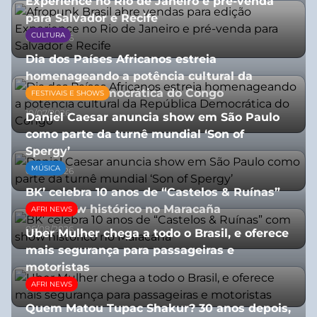
Experience no Rio de Janeiro e pré-venda
para Salvador e Recife
CULTURA
03/08/2026
Dia dos Países Africanos estreia
homenageando a potência cultural da
República Democrática do Congo
FESTIVAIS E SHOWS
10/07/2026
Daniel Caesar anuncia show em São Paulo
como parte da turnê mundial ‘Son of
Spergy’
MÚSICA
05/08/2026
BK’ celebra 10 anos de “Castelos & Ruínas”
com show histórico no Maracaña
AFRI NEWS
06/08/2026
Uber Mulher chega a todo o Brasil, e oferece
mais segurança para passageiras e
motoristas
AFRI NEWS
10/07/2026
Quem Matou Tupac Shakur? 30 anos depois,