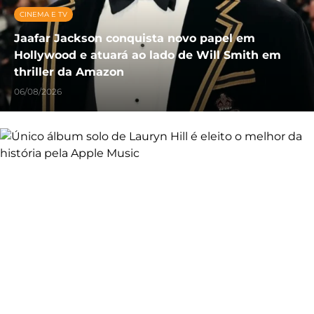
CINEMA E TV
Jaafar Jackson conquista novo papel em
Hollywood e atuará ao lado de Will Smith em
thriller da Amazon
06/08/2026