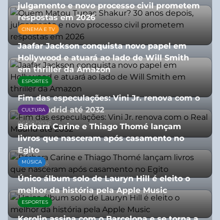
julgamento e novo processo civil prometem
respostas em 2026
CINEMA E TV
05/08/2026
Jaafar Jackson conquista novo papel em
Hollywood e atuará ao lado de Will Smith
em thriller da Amazon
ESPORTES
06/08/2026
Fim das especulações: Vini Jr. renova com o
Real Madrid até 2032
CULTURA
06/08/2026
Bárbara Carine e Thiago Thomé lançam
livros que nasceram após casamento no
Egito
MÚSICA
10/07/2026
Único álbum solo de Lauryn Hill é eleito o
melhor da história pela Apple Music
ESPORTES
06/08/2026
Kerolin assina com o Barcelona e se torna a