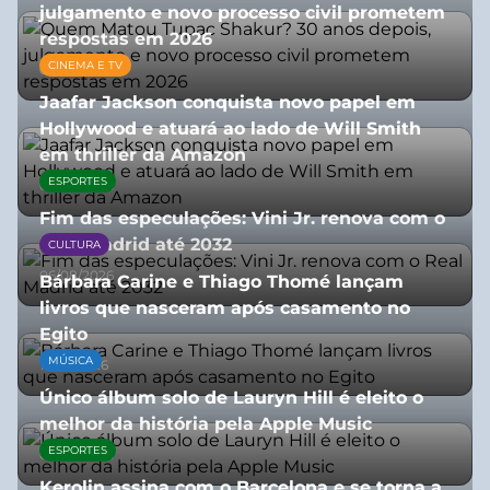
julgamento e novo processo civil prometem
respostas em 2026
CINEMA E TV
05/08/2026
Jaafar Jackson conquista novo papel em
Hollywood e atuará ao lado de Will Smith
em thriller da Amazon
ESPORTES
06/08/2026
Fim das especulações: Vini Jr. renova com o
Real Madrid até 2032
CULTURA
06/08/2026
Bárbara Carine e Thiago Thomé lançam
livros que nasceram após casamento no
Egito
MÚSICA
10/07/2026
Único álbum solo de Lauryn Hill é eleito o
melhor da história pela Apple Music
ESPORTES
06/08/2026
Kerolin assina com o Barcelona e se torna a