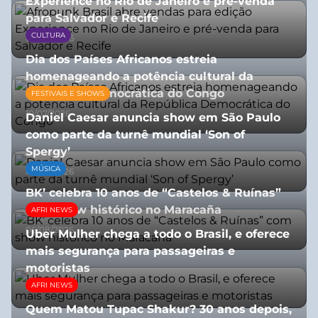
Experience no Rio de Janeiro e pré-venda
para Salvador e Recife
CULTURA
03/08/2026
Dia dos Países Africanos estreia
homenageando a potência cultural da
República Democrática do Congo
FESTIVAIS E SHOWS
10/07/2026
Daniel Caesar anuncia show em São Paulo
como parte da turnê mundial ‘Son of
Spergy’
MÚSICA
05/08/2026
BK’ celebra 10 anos de “Castelos & Ruínas”
com show histórico no Maracaña
AFRI NEWS
06/08/2026
Uber Mulher chega a todo o Brasil, e oferece
mais segurança para passageiras e
motoristas
AFRI NEWS
10/07/2026
Quem Matou Tupac Shakur? 30 anos depois,