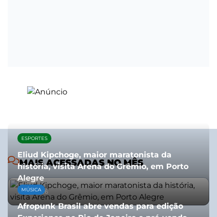
ESPORTES
Eliud Kipchoge, maior maratonista da
MAIS ACESSADAS NO MÊS
história, visita Arena do Grêmio, em Porto
Alegre
MÚSICA
10/07/2026
Afropunk Brasil abre vendas para edição