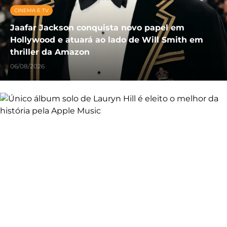
CINEMA E TV
Jaafar Jackson conquista novo papel em
Hollywood e atuará ao lado de Will Smith em
thriller da Amazon
06/08/2026