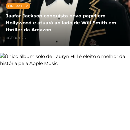
CINEMA E TV
Jaafar Jackson conquista novo papel em
Hollywood e atuará ao lado de Will Smith em
thriller da Amazon
06/08/2026