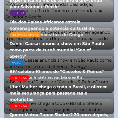
Experience no Rio de Janeiro e pré-venda
para Salvador e Recife
CULTURA
03/08/2026
Dia dos Países Africanos estreia
homenageando a potência cultural da
República Democrática do Congo
FESTIVAIS E SHOWS
10/07/2026
Daniel Caesar anuncia show em São Paulo
como parte da turnê mundial ‘Son of
Spergy’
MÚSICA
05/08/2026
BK’ celebra 10 anos de “Castelos & Ruínas”
com show histórico no Maracaña
AFRI NEWS
06/08/2026
Uber Mulher chega a todo o Brasil, e oferece
mais segurança para passageiras e
motoristas
AFRI NEWS
10/07/2026
Quem Matou Tupac Shakur? 30 anos depois,