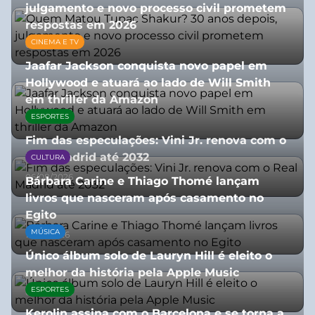
julgamento e novo processo civil prometem
respostas em 2026
CINEMA E TV
05/08/2026
Jaafar Jackson conquista novo papel em
Hollywood e atuará ao lado de Will Smith
em thriller da Amazon
ESPORTES
06/08/2026
Fim das especulações: Vini Jr. renova com o
Real Madrid até 2032
CULTURA
06/08/2026
Bárbara Carine e Thiago Thomé lançam
livros que nasceram após casamento no
Egito
MÚSICA
10/07/2026
Único álbum solo de Lauryn Hill é eleito o
melhor da história pela Apple Music
ESPORTES
06/08/2026
Kerolin assina com o Barcelona e se torna a