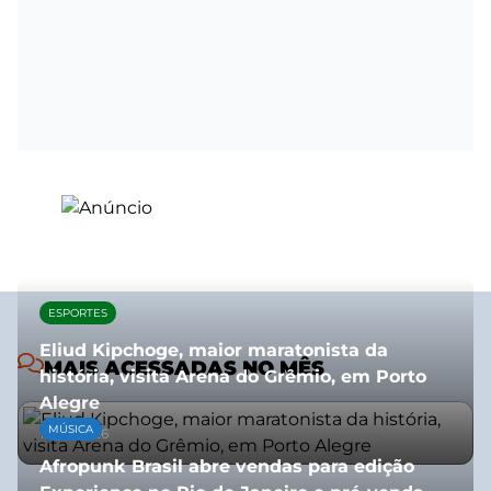
ESPORTES
Eliud Kipchoge, maior maratonista da
MAIS ACESSADAS NO MÊS
história, visita Arena do Grêmio, em Porto
Alegre
MÚSICA
10/07/2026
Afropunk Brasil abre vendas para edição