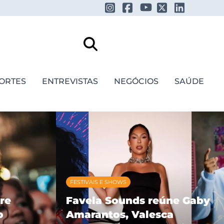
ORTES
ENTREVISTAS
NEGÓCIOS
SAÚDE
FESTIVAIS E SHOWS
re
Favela Sounds reúne Gaby
o
Amarantos, Valesca