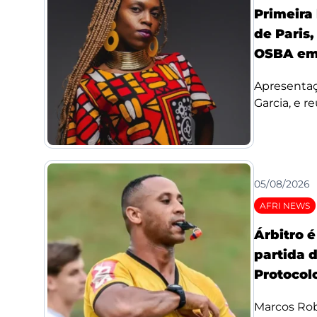
Primeira
de Paris,
OSBA em
Apresentaç
Garcia, e re
05/08/2026
AFRI NEWS
Árbitro 
partida 
Protocolo
Marcos Rob