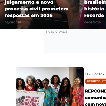
julgamento e novo
brasilei
processo civil prometem
história
respostas em 2026
recorde
05/08/2026
04/08/2026
06/08/2026
REPRESENTA
REPCONE 
comunica
com nova