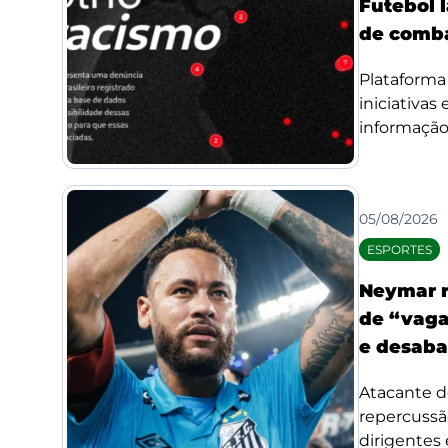
Futebol l
de comba
Plataforma 
iniciativas
informação 
05/08/2026
ESPORTES
Neymar r
de “vaga
e desaba
Atacante d
repercussã
dirigentes 