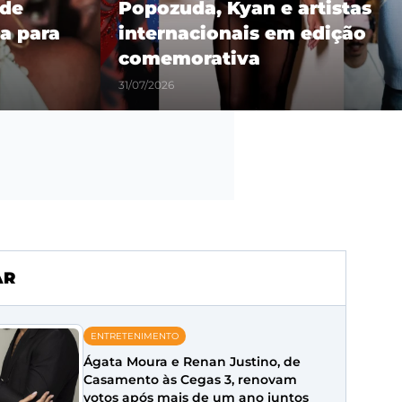
 de
Popozuda, Kyan e artistas
a para
internacionais em edição
comemorativa
31/07/2026
AR
ENTRETENIMENTO
Ágata Moura e Renan Justino, de
Casamento às Cegas 3, renovam
votos após mais de um ano juntos