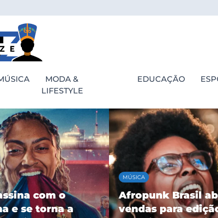
MÚSICA
MODA &
EDUCAÇÃO
ESP
LIFESTYLE
MÚSICA
assina com o
Afropunk Brasil ab
a e se torna a
vendas para ediçã