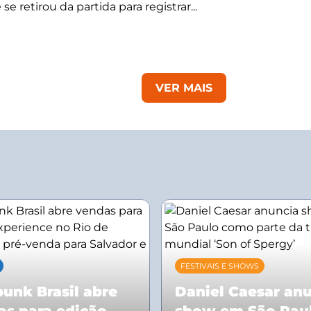
se retirou da partida para registrar...
VER MAIS
FESTIVAIS E SHOWS
unk Brasil abre
Daniel Caesar an
as para edição
show em São Pau