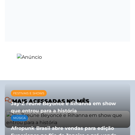
FESTIVAIS E SHOWS
MAIS ACESSADAS NO MÊS
Jay-Z reúne Beyoncé e Rihanna em show
que entrou para a história
MÚSICA
13/07/2026
Afropunk Brasil abre vendas para edição