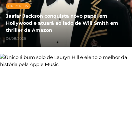
CINEMA E TV
Jaafar Jackson conquista novo papel em
Hollywood e atuará ao lado de Will Smith em
thriller da Amazon
06/08/2026