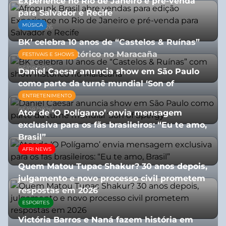
Experience no Rio de Janeiro e pré-venda
para Salvador e Recife
MÚSICA
03/08/2026
BK’ celebra 10 anos de “Castelos & Ruínas”
com show histórico no Maracaña
FESTIVAIS E SHOWS
06/08/2026
Daniel Caesar anuncia show em São Paulo
como parte da turnê mundial ‘Son of
Spergy’
ENTRETENIMENTO
05/08/2026
Ator de ‘O Polígamo’ envia mensagem
exclusiva para os fãs brasileiros: “Eu te amo,
Brasil”
AFRI NEWS
13/07/2026
Quem Matou Tupac Shakur? 30 anos depois,
julgamento e novo processo civil prometem
respostas em 2026
ESPORTES
05/08/2026
Victória Barros e Naná fazem história em