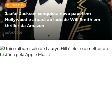
CINEMA E TV
Jaafar Jackson conquista novo papel em
Hollywood e atuará ao lado de Will Smith em
thriller da Amazon
06/08/2026