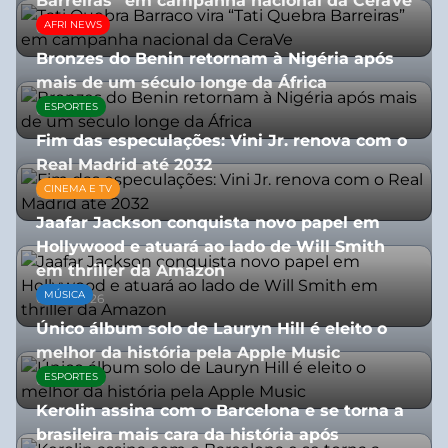
Barreiras” em campanha nacional da CeraVe
AFRI NEWS
08/07/2026
Bronzes do Benin retornam à Nigéria após
mais de um século longe da África
ESPORTES
08/07/2026
Fim das especulações: Vini Jr. renova com o
Real Madrid até 2032
CINEMA E TV
06/08/2026
Jaafar Jackson conquista novo papel em
Hollywood e atuará ao lado de Will Smith
em thriller da Amazon
MÚSICA
06/08/2026
Único álbum solo de Lauryn Hill é eleito o
melhor da história pela Apple Music
ESPORTES
06/08/2026
Kerolin assina com o Barcelona e se torna a
brasileira mais cara da história após