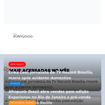
AFRI NEWS
MAIS ACESSADAS NO MÊS
Érika Leal, jornalista da TV Record Brasília,
morre após acidente doméstico
MÚSICA
08/07/2026
Afropunk Brasil abre vendas para edição
Experience no Rio de Janeiro e pré-venda
para Salvador e Recife
FESTIVAIS E SHOWS