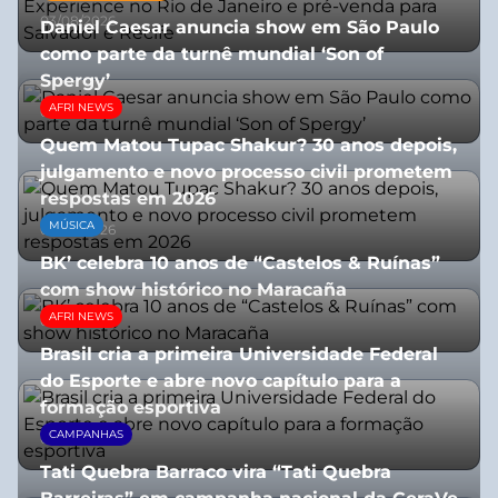
03/08/2026
Daniel Caesar anuncia show em São Paulo
como parte da turnê mundial ‘Son of
Spergy’
AFRI NEWS
05/08/2026
Quem Matou Tupac Shakur? 30 anos depois,
julgamento e novo processo civil prometem
respostas em 2026
MÚSICA
05/08/2026
BK’ celebra 10 anos de “Castelos & Ruínas”
com show histórico no Maracaña
AFRI NEWS
06/08/2026
Brasil cria a primeira Universidade Federal
do Esporte e abre novo capítulo para a
formação esportiva
CAMPANHAS
08/07/2026
Tati Quebra Barraco vira “Tati Quebra