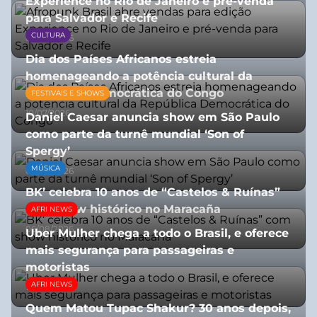
Experience no Rio de Janeiro e pré-venda
para Salvador e Recife
CULTURA
03/08/2026
Dia dos Países Africanos estreia
homenageando a potência cultural da
República Democrática do Congo
FESTIVAIS E SHOWS
10/07/2026
Daniel Caesar anuncia show em São Paulo
como parte da turnê mundial ‘Son of
Spergy’
MÚSICA
05/08/2026
BK’ celebra 10 anos de “Castelos & Ruínas”
com show histórico no Maracaña
AFRI NEWS
06/08/2026
Uber Mulher chega a todo o Brasil, e oferece
mais segurança para passageiras e
motoristas
AFRI NEWS
10/07/2026
Quem Matou Tupac Shakur? 30 anos depois,