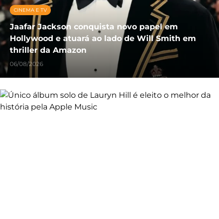
CINEMA E TV
Jaafar Jackson conquista novo papel em
Hollywood e atuará ao lado de Will Smith em
thriller da Amazon
06/08/2026