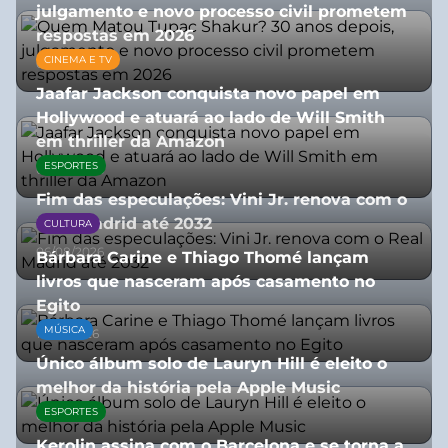
julgamento e novo processo civil prometem
respostas em 2026
CINEMA E TV
05/08/2026
Jaafar Jackson conquista novo papel em
Hollywood e atuará ao lado de Will Smith
em thriller da Amazon
ESPORTES
06/08/2026
Fim das especulações: Vini Jr. renova com o
Real Madrid até 2032
CULTURA
06/08/2026
Bárbara Carine e Thiago Thomé lançam
livros que nasceram após casamento no
Egito
MÚSICA
10/07/2026
Único álbum solo de Lauryn Hill é eleito o
melhor da história pela Apple Music
ESPORTES
06/08/2026
Kerolin assina com o Barcelona e se torna a