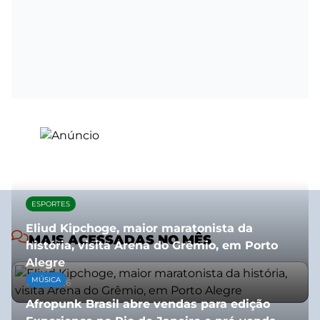
ESPORTES
Eliud Kipchoge, maior maratonista da
MAIS ACESSADAS NO MÊS
história, visita Arena do Grêmio, em Porto
Alegre
MÚSICA
10/07/2026
Afropunk Brasil abre vendas para edição