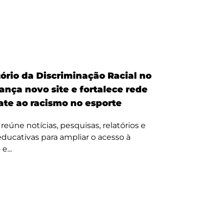
ório da Discriminação Racial no
ança novo site e fortalece rede
te ao racismo no esporte
reúne notícias, pesquisas, relatórios e
 educativas para ampliar o acesso à
e...