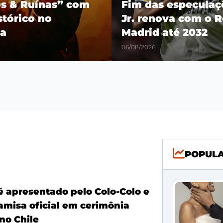
os & Ruínas” com
Fim das especulaçõ
stórico no
Jr. renova com o R
a
Madrid até 2032
06/08/2026
POPUL
é apresentado pelo Colo-Colo e
amisa oficial em cerimônia
no Chile