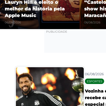
Lauryn Hill é eleito o
“Castel
melhor da história pela
show hi
Apple Music
Maracañ
06/08/2026
06/08/2026
06/08/2026
ESPORTES
Vozinha 
recebe c
especial 