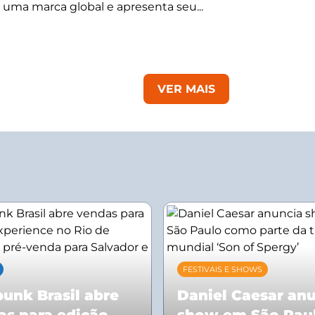
 uma marca global e apresenta seu...
VER MAIS
FESTIVAIS E SHOWS
unk Brasil abre
Daniel Caesar an
as para edição
show em São Pau