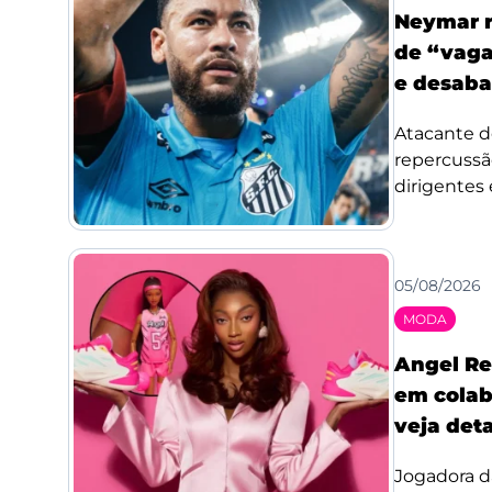
Neymar r
de “vaga
e desaba
Atacante d
repercussã
dirigentes 
05/08/2026
MODA
Angel Re
em colab
veja det
Jogadora d