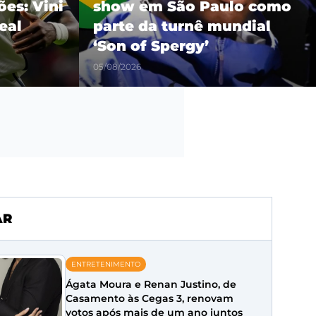
es: Vini
show em São Paulo como
eal
parte da turnê mundial
‘Son of Spergy’
05/08/2026
AR
ENTRETENIMENTO
Ágata Moura e Renan Justino, de
Casamento às Cegas 3, renovam
votos após mais de um ano juntos