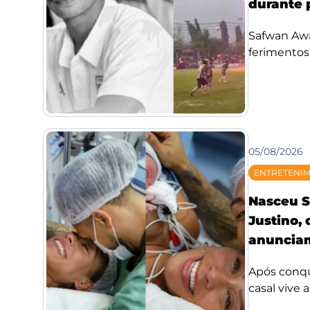
durante 
Safwan Awae
ferimentos;
05/08/2026
ENTRETENI
Nasceu S
Justino,
anunciam
Após conqui
casal vive 