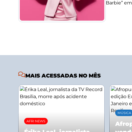
Barbie” em
MAIS ACESSADAS NO MÊS
MÚSICA
AFRI NEWS
Afrop
Érika Leal, jornalista
vend