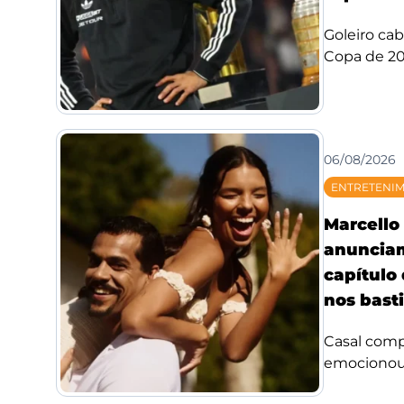
Goleiro ca
Copa de 20
06/08/2026
ENTRETENI
Marcello 
anuncia
capítulo
nos bast
Casal compa
emocionou f