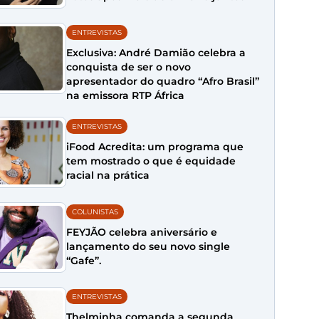
ENTREVISTAS
Exclusiva: André Damião celebra a
conquista de ser o novo
apresentador do quadro “Afro Brasil”
na emissora RTP África
ENTREVISTAS
iFood Acredita: um programa que
tem mostrado o que é equidade
racial na prática
COLUNISTAS
FEYJÃO celebra aniversário e
lançamento do seu novo single
“Gafe”.
ENTREVISTAS
Thelminha comanda a segunda