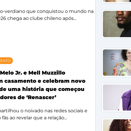
bo-verdiano que conquistou o mundo na
26 chega ao clube chileno após...
MENTO
Melo Jr. e Mell Muzzillo
m casamento e celebram novo
 de uma história que começou
idores de ‘Renascer’
rtilhou o noivado nas redes sociais e
ãs ao revelar que a relação...