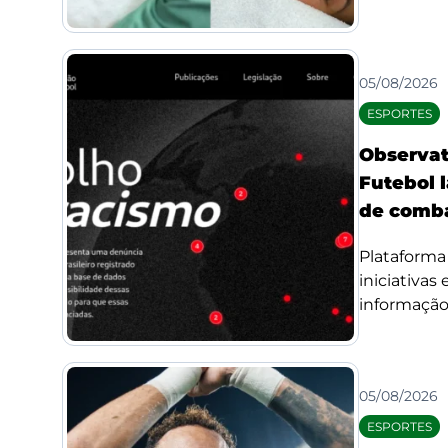
05/08/2026
ESPORTES
Observat
Futebol l
de comba
Plataforma 
iniciativas
informação 
05/08/2026
ESPORTES