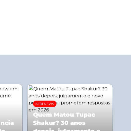
AFRI NEWS
Quem Matou Tupac
uncia
Shakur? 30 anos
lo
depois, julgamento e