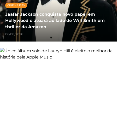
CINEMA E TV
Jaafar Jackson conquista novo papel em
Hollywood e atuará ao lado de Will Smith em
thriller da Amazon
06/08/2026