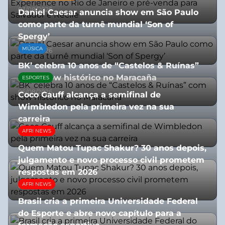
03/08/2026
Daniel Caesar anuncia show em São Paulo
como parte da turnê mundial ‘Son of
Spergy’
MÚSICA
05/08/2026
BK’ celebra 10 anos de “Castelos & Ruínas”
com show histórico no Maracaña
ESPORTES
06/08/2026
Coco Gauff alcança a semifinal de
Wimbledon pela primeira vez na sua
carreira
AFRI NEWS
08/07/2026
Quem Matou Tupac Shakur? 30 anos depois,
julgamento e novo processo civil prometem
respostas em 2026
AFRI NEWS
05/08/2026
Brasil cria a primeira Universidade Federal
do Esporte e abre novo capítulo para a