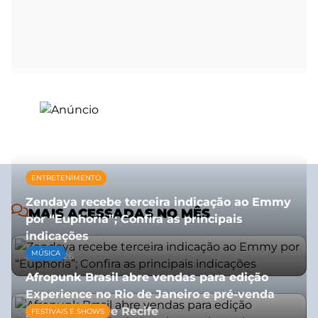
ENTRETENIMENTO
Zendaya recebe terceira indicação ao Emmy
MAIS ACESSADAS NO MÊS
por “Euphoria”; Confira as principais
indicações
MÚSICA
08/07/2026
Afropunk Brasil abre vendas para edição
Experience no Rio de Janeiro e pré-venda
para Salvador e Recife
FESTIVAIS E SHOWS