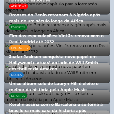
formação esportiva
AFRI NEWS
08/07/2026
Bronzes do Benin retornam à Nigéria após
mais de um século longe da África
ESPORTES
08/07/2026
Fim das especulações: Vini Jr. renova com o
Real Madrid até 2032
CINEMA E TV
06/08/2026
Jaafar Jackson conquista novo papel em
Hollywood e atuará ao lado de Will Smith
em thriller da Amazon
MÚSICA
06/08/2026
Único álbum solo de Lauryn Hill é eleito o
melhor da história pela Apple Music
ESPORTES
06/08/2026
Kerolin assina com o Barcelona e se torna a
brasileira mais cara da história após