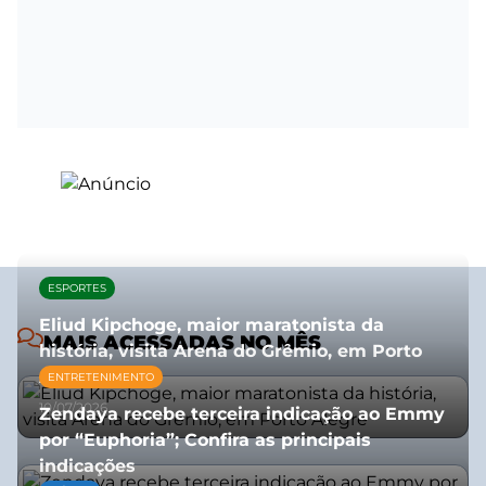
ESPORTES
Eliud Kipchoge, maior maratonista da
MAIS ACESSADAS NO MÊS
história, visita Arena do Grêmio, em Porto
Alegre
ENTRETENIMENTO
10/07/2026
Zendaya recebe terceira indicação ao Emmy
por “Euphoria”; Confira as principais
indicações