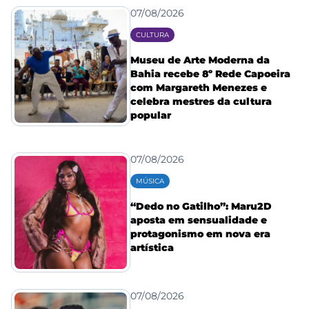
07/08/2026
CULTURA
Museu de Arte Moderna da
Bahia recebe 8º Rede Capoeira
com Margareth Menezes e
celebra mestres da cultura
popular
07/08/2026
MÚSICA
“Dedo no Gatilho”: Maru2D
aposta em sensualidade e
protagonismo em nova era
artística
07/08/2026