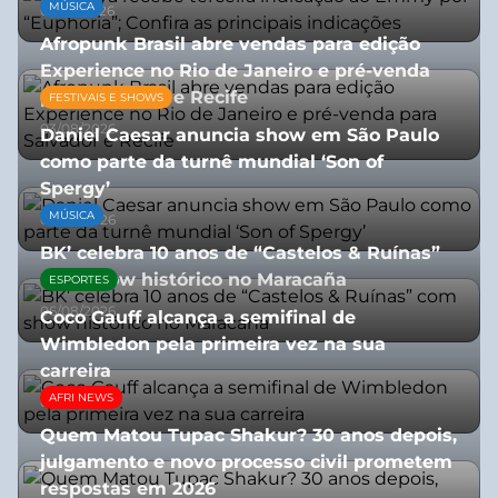
MÚSICA
08/07/2026
Afropunk Brasil abre vendas para edição
Experience no Rio de Janeiro e pré-venda
para Salvador e Recife
FESTIVAIS E SHOWS
03/08/2026
Daniel Caesar anuncia show em São Paulo
como parte da turnê mundial ‘Son of
Spergy’
MÚSICA
05/08/2026
BK’ celebra 10 anos de “Castelos & Ruínas”
com show histórico no Maracaña
ESPORTES
06/08/2026
Coco Gauff alcança a semifinal de
Wimbledon pela primeira vez na sua
carreira
AFRI NEWS
08/07/2026
Quem Matou Tupac Shakur? 30 anos depois,
julgamento e novo processo civil prometem
respostas em 2026