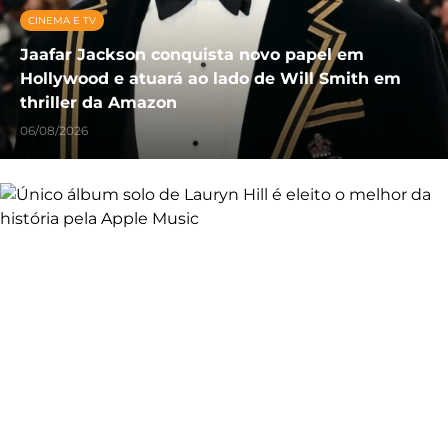
CINEMA E TV
Jaafar Jackson conquista novo papel em
Hollywood e atuará ao lado de Will Smith em
thriller da Amazon
06/08/2026