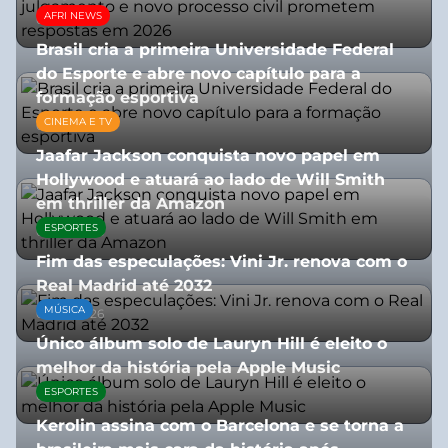
AFRI NEWS
05/08/2026
Brasil cria a primeira Universidade Federal
do Esporte e abre novo capítulo para a
formação esportiva
CINEMA E TV
08/07/2026
Jaafar Jackson conquista novo papel em
Hollywood e atuará ao lado de Will Smith
em thriller da Amazon
ESPORTES
06/08/2026
Fim das especulações: Vini Jr. renova com o
Real Madrid até 2032
MÚSICA
06/08/2026
Único álbum solo de Lauryn Hill é eleito o
melhor da história pela Apple Music
ESPORTES
06/08/2026
Kerolin assina com o Barcelona e se torna a