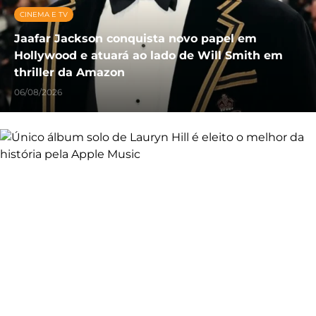
CINEMA E TV
Jaafar Jackson conquista novo papel em
Hollywood e atuará ao lado de Will Smith em
thriller da Amazon
06/08/2026