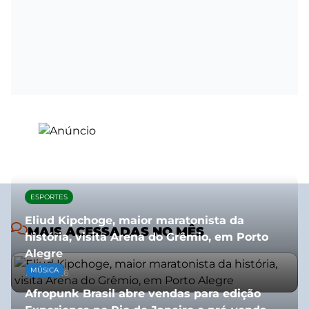
ESPORTES
Eliud Kipchoge, maior maratonista da
MAIS ACESSADAS NO MÊS
história, visita Arena do Grêmio, em Porto
Alegre
MÚSICA
10/07/2026
Afropunk Brasil abre vendas para edição