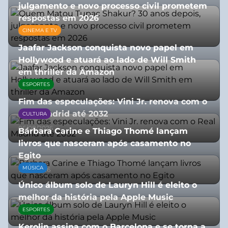
julgamento e novo processo civil prometem
respostas em 2026
CINEMA E TV
05/08/2026
Jaafar Jackson conquista novo papel em
Hollywood e atuará ao lado de Will Smith
em thriller da Amazon
ESPORTES
06/08/2026
Fim das especulações: Vini Jr. renova com o
Real Madrid até 2032
CULTURA
06/08/2026
Bárbara Carine e Thiago Thomé lançam
livros que nasceram após casamento no
Egito
MÚSICA
10/07/2026
Único álbum solo de Lauryn Hill é eleito o
melhor da história pela Apple Music
ESPORTES
06/08/2026
Kerolin assina com o Barcelona e se torna a