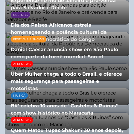
Experience no Rio de Janeiro e pré-venda
para Salvador e Recife
CULTURA
03/08/2026
Dia dos Países Africanos estreia
homenageando a potência cultural da
República Democrática do Congo
FESTIVAIS E SHOWS
10/07/2026
Daniel Caesar anuncia show em São Paulo
como parte da turnê mundial ‘Son of
Spergy’
AFRI NEWS
05/08/2026
Uber Mulher chega a todo o Brasil, e oferece
mais segurança para passageiras e
motoristas
MÚSICA
10/07/2026
BK’ celebra 10 anos de “Castelos & Ruínas”
com show histórico no Maracaña
AFRI NEWS
06/08/2026
Quem Matou Tupac Shakur? 30 anos depois,