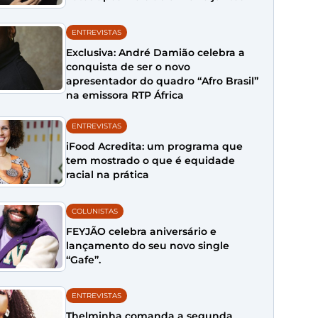
ENTREVISTAS
Exclusiva: André Damião celebra a
conquista de ser o novo
apresentador do quadro “Afro Brasil”
na emissora RTP África
ENTREVISTAS
iFood Acredita: um programa que
tem mostrado o que é equidade
racial na prática
COLUNISTAS
FEYJÃO celebra aniversário e
lançamento do seu novo single
“Gafe”.
ENTREVISTAS
Thelminha comanda a segunda