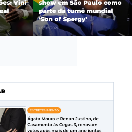
es: Vini
show em São Paulo como
eal
parte da turnê mundial
‘Son of Spergy’
05/08/2026
AR
ENTRETENIMENTO
Ágata Moura e Renan Justino, de
Casamento às Cegas 3, renovam
votos após mais de um ano juntos