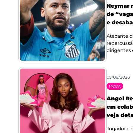
Neymar r
de “vaga
e desaba
Atacante d
repercussã
dirigentes 
05/08/2026
MODA
Angel Re
em colab
veja det
Jogadora d