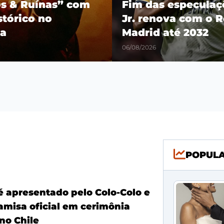
os & Ruínas” com
Fim das especulaçõ
stórico no
Jr. renova com o R
a
Madrid até 2032
06/08/2026
POPUL
é apresentado pelo Colo-Colo e
amisa oficial em cerimônia
no Chile