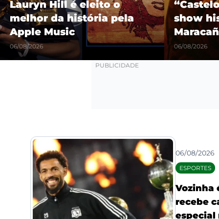
Lauryn Hill é eleito o
“Castel
melhor da história pela
show hi
Apple Music
Maracañ
06/08/2026
06/08/2026
06/08/2026
ESPORTES
Vozinha 
recebe c
especial 