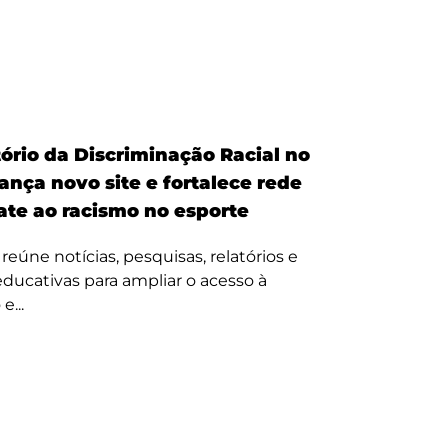
ório da Discriminação Racial no
ança novo site e fortalece rede
te ao racismo no esporte
reúne notícias, pesquisas, relatórios e
 educativas para ampliar o acesso à
e...