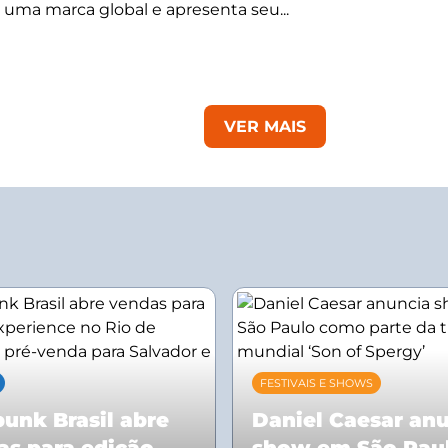
 uma marca global e apresenta seu...
VER MAIS
FESTIVAIS E SHOWS
unk Brasil abre
Daniel Caesar an
as para edição
show em São Pau