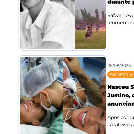
durante 
Safwan Awae
ferimentos;
05/08/2026
ENTRETENI
Nasceu S
Justino,
anunciam
Após conqui
casal vive 