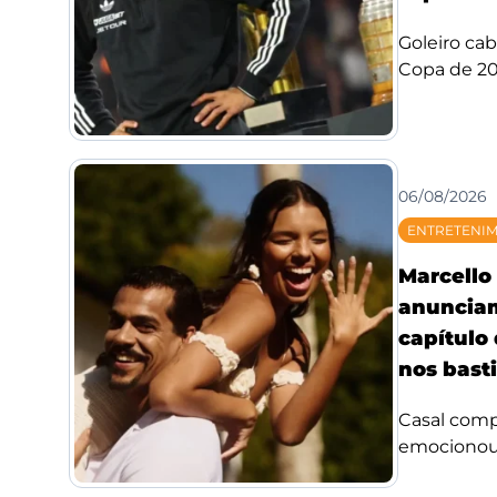
Goleiro ca
Copa de 20
06/08/2026
ENTRETENI
Marcello 
anuncia
capítulo
nos bast
Casal compa
emocionou f