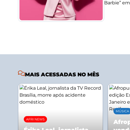
Barbie” em
MAIS ACESSADAS NO MÊS
MÚSICA
AFRI NEWS
Afrop
Érika Leal, jornalista
vend