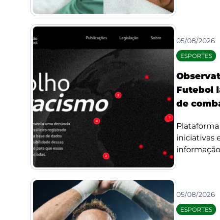
05/08/2026
ESPORTES
Observat
Futebol l
de comba
Plataforma 
iniciativas
informação 
05/08/2026
ESPORTES