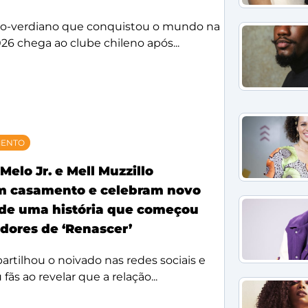
bo-verdiano que conquistou o mundo na
26 chega ao clube chileno após...
MENTO
Melo Jr. e Mell Muzzillo
m casamento e celebram novo
 de uma história que começou
idores de ‘Renascer’
rtilhou o noivado nas redes sociais e
ãs ao revelar que a relação...