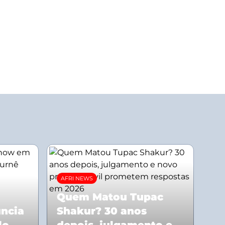
AFRI NEWS
Quem Matou Tupac
uncia
Shakur? 30 anos
lo
depois, julgamento e