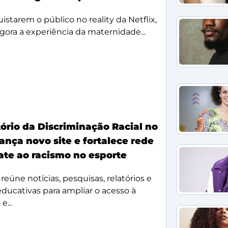
starem o público no reality da Netflix,
agora a experiência da maternidade...
ório da Discriminação Racial no
ança novo site e fortalece rede
te ao racismo no esporte
reúne notícias, pesquisas, relatórios e
 educativas para ampliar o acesso à
e...