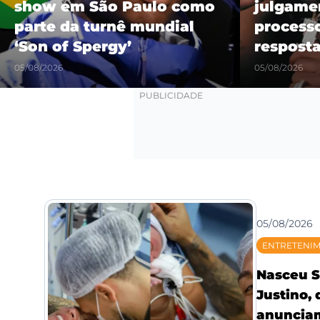
julgamento e novo
brasilei
processo civil prometem
história
respostas em 2026
recorde
05/08/2026
04/08/2026
05/08/2026
ENTRETENI
Nasceu S
Justino,
anunciam