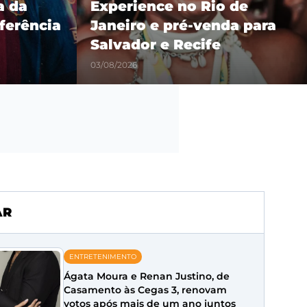
 de
Popozuda, Kyan e artistas
a para
internacionais em edição
comemorativa
31/07/2026
AR
ENTRETENIMENTO
Ágata Moura e Renan Justino, de
Casamento às Cegas 3, renovam
votos após mais de um ano juntos