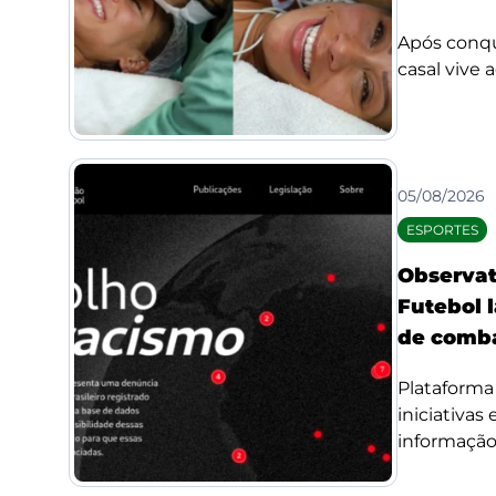
Após conqui
casal vive 
05/08/2026
ESPORTES
Observat
Futebol l
de comba
Plataforma 
iniciativas
informação 