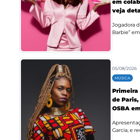
em colab
veja det
Jogadora d
Barbie” em
05/08/2026
MÚSICA
Primeira
de Paris,
OSBA em
Apresentaç
Garcia, e re