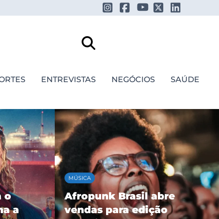
ORTES
ENTREVISTAS
NEGÓCIOS
SAÚDE
FESTIVAIS E SHOWS
re
Favela Sounds reúne Gaby
o
Amarantos, Valesca