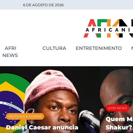
6 DE AGOSTO DE 2026
AFRI
CULTURA
ENTRETENIMENTO
NEWS
AFRI NEWS
ESPORTES
Quem Matou Tupac
Kerolin 
Shakur? 30 anos depois,
Barcelon