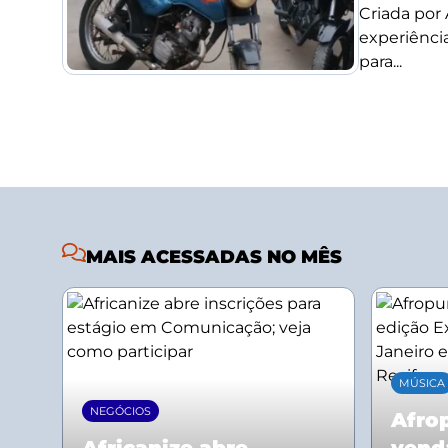
Criada por
experiência
para...
MAIS ACESSADAS NO MÊS
MÚSICA
NEGÓCIOS
Afrop
Africanize abre
vend