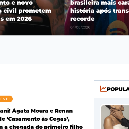
ra mais cara da
Experience no Rio
 após transferência
Janeiro e pré-vend
Salvador e Recife
03/08/2026
POPUL
MENTO
ani! Ágata Moura e Renan
 de ‘Casamento às Cegas’,
 a chegada do primeiro filho