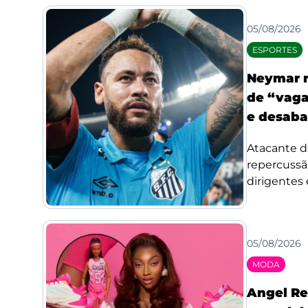
05/08/2026
ESPORTES
Neymar r
de “vaga
e desaba
Atacante d
repercussã
dirigentes 
05/08/2026
MODA
Angel Re