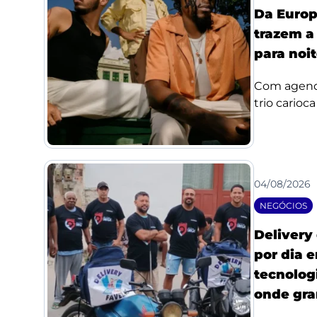
Da Europ
trazem a
para noi
Com agenda
trio carioc
04/08/2026
NEGÓCIOS
Delivery
por dia 
tecnologi
onde gra