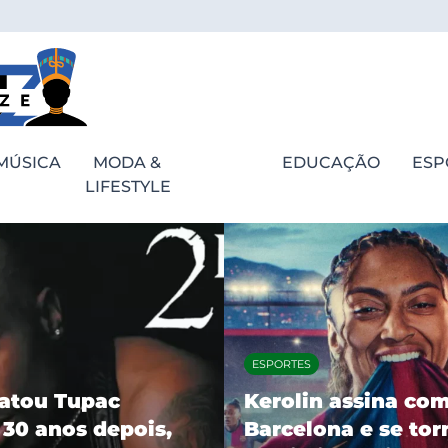
MÚSICA
MODA &
EDUCAÇÃO
ESP
LIFESTYLE
MÚSICA
assina com o
Afropunk Brasil ab
a e se torna a
vendas para ediçã