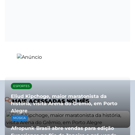
ESPORTES
Eliud Kipchoge, maior maratonista da
MAIS ACESSADAS NO MÊS
história, visita Arena do Grêmio, em Porto
Alegre
MÚSICA
10/07/2026
Afropunk Brasil abre vendas para edição