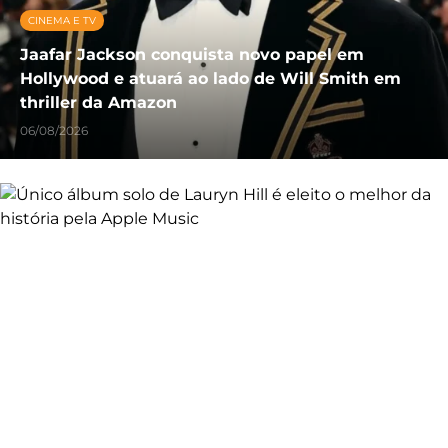
CINEMA E TV
Jaafar Jackson conquista novo papel em
Hollywood e atuará ao lado de Will Smith em
thriller da Amazon
06/08/2026