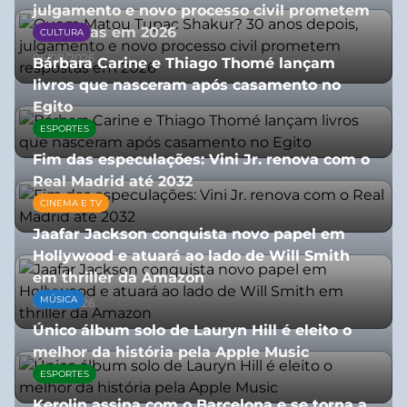
julgamento e novo processo civil prometem
respostas em 2026
CULTURA
05/08/2026
Bárbara Carine e Thiago Thomé lançam
livros que nasceram após casamento no
Egito
ESPORTES
10/07/2026
Fim das especulações: Vini Jr. renova com o
Real Madrid até 2032
CINEMA E TV
06/08/2026
Jaafar Jackson conquista novo papel em
Hollywood e atuará ao lado de Will Smith
em thriller da Amazon
MÚSICA
06/08/2026
Único álbum solo de Lauryn Hill é eleito o
melhor da história pela Apple Music
ESPORTES
06/08/2026
Kerolin assina com o Barcelona e se torna a