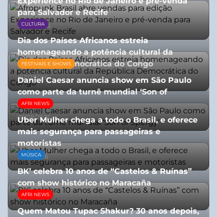
Experience no Rio de Janeiro e pré-venda
para Salvador e Recife
CULTURA
03/08/2026
Dia dos Países Africanos estreia
homenageando a potência cultural da
República Democrática do Congo
FESTIVAIS E SHOWS
10/07/2026
Daniel Caesar anuncia show em São Paulo
como parte da turnê mundial ‘Son of
Spergy’
AFRI NEWS
05/08/2026
Uber Mulher chega a todo o Brasil, e oferece
mais segurança para passageiras e
motoristas
MÚSICA
10/07/2026
BK’ celebra 10 anos de “Castelos & Ruínas”
com show histórico no Maracaña
AFRI NEWS
06/08/2026
Quem Matou Tupac Shakur? 30 anos depois,